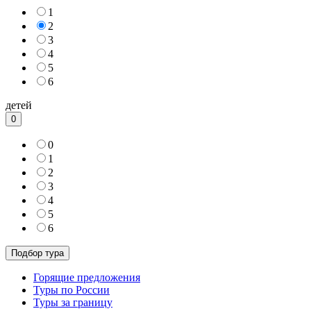
1
2
3
4
5
6
детей
0
0
1
2
3
4
5
6
Горящие предложения
Туры по России
Туры за границу