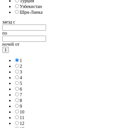
Турция
Узбекистан
Шри-Ланка
заезд с
по
ночей от
1
1
2
3
4
5
6
7
8
9
10
11
12