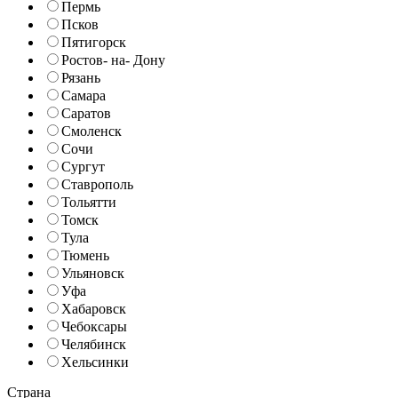
Пермь
Псков
Пятигорск
Ростов- на- Дону
Рязань
Самара
Саратов
Смоленск
Сочи
Сургут
Ставрополь
Тольятти
Томск
Тула
Тюмень
Ульяновск
Уфа
Хабаровск
Чебоксары
Челябинск
Хельсинки
Страна