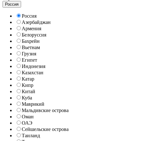
Россия
Россия
Азербайджан
Армения
Белоруссия
Бахрейн
Вьетнам
Грузия
Египет
Индонезия
Казахстан
Катар
Кипр
Китай
Куба
Маврикий
Мальдивские острова
Оман
ОАЭ
Сейшельские острова
Таиланд