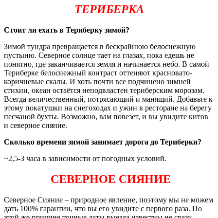
ТЕРИБЕРКА
Стоит ли ехать в Териберку зимой?
Зимой тундра превращается в бескрайнюю белоснежную
пустыню. Северное солнце тает на глазах, пока едешь не
понятно, где заканчивается земля и начинается небо. В самой
Териберке белоснежный контраст оттеняют красновато-
коричневые скалы. И хоть почти все подчинено зимней
стихии, океан остаётся неподвластен териберским морозам.
Всегда величественный, потрясающий и манящий. Добавьте к
этому покатушки на снегоходах и ужин в ресторане на берегу
песчаной бухты. Возможно, вам повезет, и вы увидите китов
и северное сияние.
Сколько времени зимой занимает дорога до Териберки?
~2,5-3 часа в зависимости от погодных условий.
СЕВЕРНОЕ СИЯНИЕ
Северное Сияние – природное явление, поэтому мы не можем
дать 100% гарантии, что вы его увидите с первого раза. По
этой же причине точные даты выезда известны не сразу.