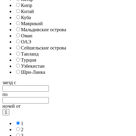
Кипр
Китай
Куба
Маврикий
Мальдивские острова
Оман
ОАЭ
Сейшельские острова
Таиланд
Турция
Узбекистан
Шри-Ланка
заезд с
по
ночей от
1
1
2
3