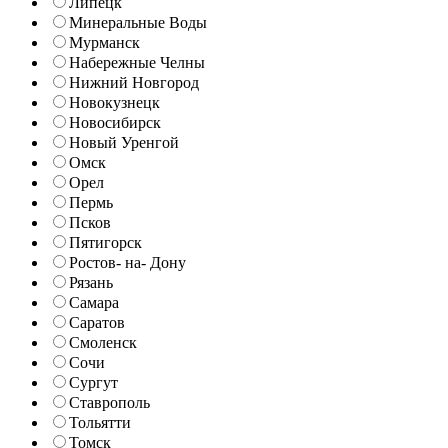
Липецк
Минеральные Воды
Мурманск
Набережные Челны
Нижний Новгород
Новокузнецк
Новосибирск
Новый Уренгой
Омск
Орел
Пермь
Псков
Пятигорск
Ростов- на- Дону
Рязань
Самара
Саратов
Смоленск
Сочи
Сургут
Ставрополь
Тольятти
Томск