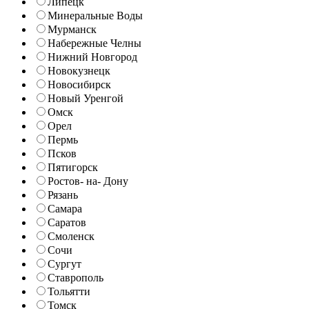
Липецк
Минеральные Воды
Мурманск
Набережные Челны
Нижний Новгород
Новокузнецк
Новосибирск
Новый Уренгой
Омск
Орел
Пермь
Псков
Пятигорск
Ростов- на- Дону
Рязань
Самара
Саратов
Смоленск
Сочи
Сургут
Ставрополь
Тольятти
Томск