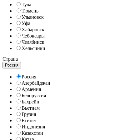
Тула
Тюмень
Ульяновск
Уфа
Хабаровск
Чебоксары
Челябинск
Хельсинки
Страна
Россия
Россия
Азербайджан
Армения
Белоруссия
Бахрейн
Вьетнам
Грузия
Египет
Индонезия
Казахстан
Катар