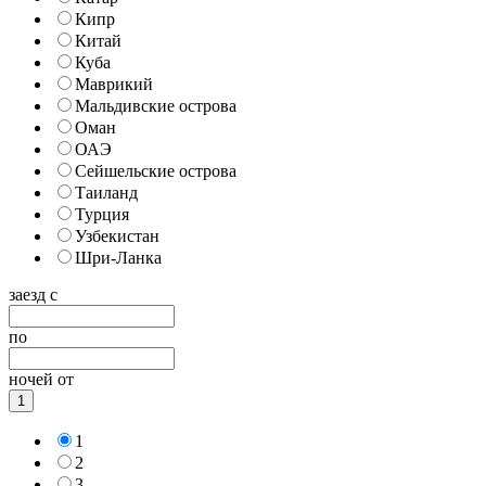
Кипр
Китай
Куба
Маврикий
Мальдивские острова
Оман
ОАЭ
Сейшельские острова
Таиланд
Турция
Узбекистан
Шри-Ланка
заезд с
по
ночей от
1
1
2
3