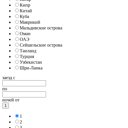
Кипр
Китай
Куба
Маврикий
Мальдивские острова
Оман
ОАЭ
Сейшельские острова
Таиланд
Турция
Узбекистан
Шри-Ланка
заезд с
по
ночей от
1
1
2
3