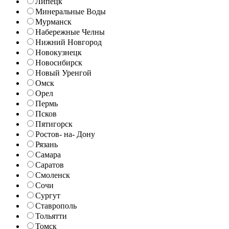
Липецк
Минеральные Воды
Мурманск
Набережные Челны
Нижний Новгород
Новокузнецк
Новосибирск
Новый Уренгой
Омск
Орел
Пермь
Псков
Пятигорск
Ростов- на- Дону
Рязань
Самара
Саратов
Смоленск
Сочи
Сургут
Ставрополь
Тольятти
Томск