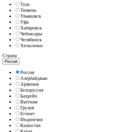
Тула
Тюмень
Ульяновск
Уфа
Хабаровск
Чебоксары
Челябинск
Хельсинки
Страна
Россия
Россия
Азербайджан
Армения
Белоруссия
Бахрейн
Вьетнам
Грузия
Египет
Индонезия
Казахстан
Катар