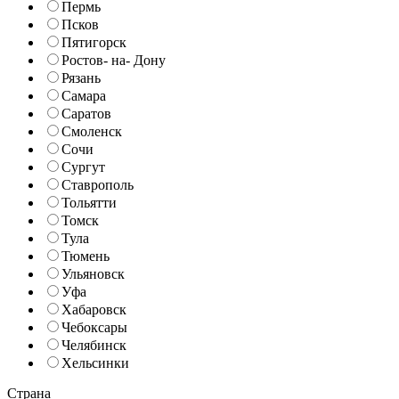
Пермь
Псков
Пятигорск
Ростов- на- Дону
Рязань
Самара
Саратов
Смоленск
Сочи
Сургут
Ставрополь
Тольятти
Томск
Тула
Тюмень
Ульяновск
Уфа
Хабаровск
Чебоксары
Челябинск
Хельсинки
Страна