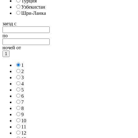
Турция
Узбекистан
Шри-Ланка
заезд с
по
ночей от
1
1
2
3
4
5
6
7
8
9
10
11
12