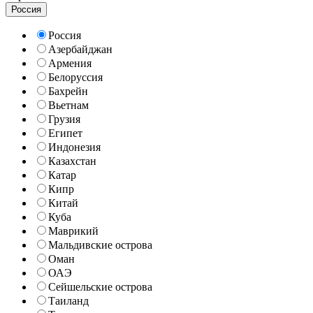
Россия
Россия
Азербайджан
Армения
Белоруссия
Бахрейн
Вьетнам
Грузия
Египет
Индонезия
Казахстан
Катар
Кипр
Китай
Куба
Маврикий
Мальдивские острова
Оман
ОАЭ
Сейшельские острова
Таиланд