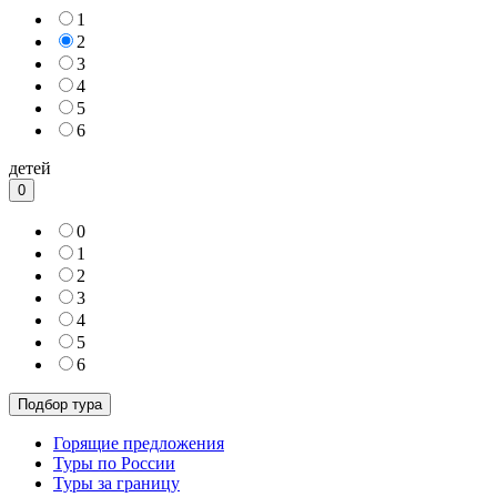
1
2
3
4
5
6
детей
0
0
1
2
3
4
5
6
Горящие предложения
Туры по России
Туры за границу