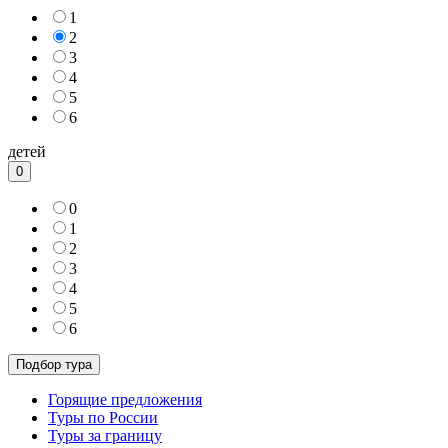
1
2
3
4
5
6
детей
0
0
1
2
3
4
5
6
Горящие предложения
Туры по России
Туры за границу