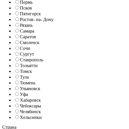
Пермь
Псков
Пятигорск
Ростов- на- Дону
Рязань
Самара
Саратов
Смоленск
Сочи
Сургут
Ставрополь
Тольятти
Томск
Тула
Тюмень
Ульяновск
Уфа
Хабаровск
Чебоксары
Челябинск
Хельсинки
Страна