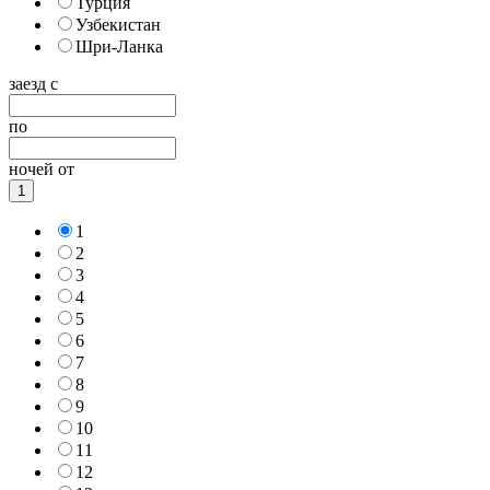
Турция
Узбекистан
Шри-Ланка
заезд с
по
ночей от
1
1
2
3
4
5
6
7
8
9
10
11
12