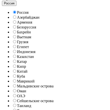
Россия
Россия
Азербайджан
Армения
Белоруссия
Бахрейн
Вьетнам
Грузия
Египет
Индонезия
Казахстан
Катар
Кипр
Китай
Куба
Маврикий
Мальдивские острова
Оман
ОАЭ
Сейшельские острова
Таиланд