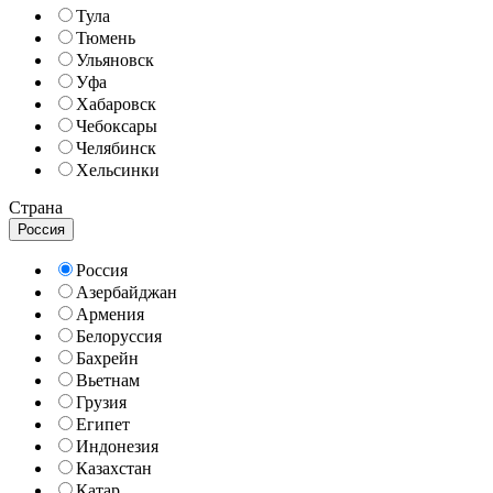
Тула
Тюмень
Ульяновск
Уфа
Хабаровск
Чебоксары
Челябинск
Хельсинки
Страна
Россия
Россия
Азербайджан
Армения
Белоруссия
Бахрейн
Вьетнам
Грузия
Египет
Индонезия
Казахстан
Катар