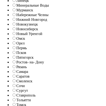
Липецк
Минеральные Воды
Мурманск
Набережные Челны
Нижний Новгород
Новокузнецк
Новосибирск
Новый Уренгой
Омск
Орел
Пермь
Псков
Пятигорск
Ростов- на- Дону
Рязань
Самара
Саратов
Смоленск
Сочи
Сургут
Ставрополь
Тольятти
Томск