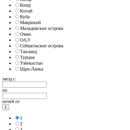
Кипр
Китай
Куба
Маврикий
Мальдивские острова
Оман
ОАЭ
Сейшельские острова
Таиланд
Турция
Узбекистан
Шри-Ланка
заезд с
по
ночей от
1
1
2
3