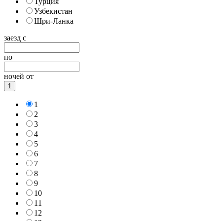
Турция
Узбекистан
Шри-Ланка
заезд с
по
ночей от
1
1
2
3
4
5
6
7
8
9
10
11
12