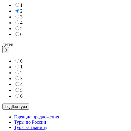
1
2
3
4
5
6
детей
0
0
1
2
3
4
5
6
Горящие предложения
Туры по России
Туры за границу