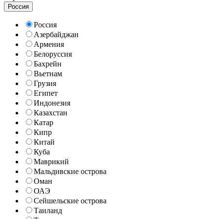
Россия
Россия
Азербайджан
Армения
Белоруссия
Бахрейн
Вьетнам
Грузия
Египет
Индонезия
Казахстан
Катар
Кипр
Китай
Куба
Маврикий
Мальдивские острова
Оман
ОАЭ
Сейшельские острова
Таиланд