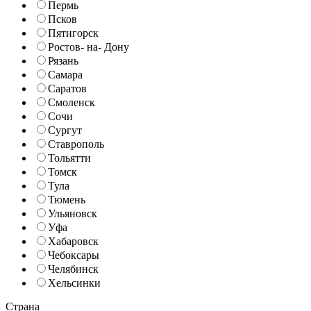
Пермь
Псков
Пятигорск
Ростов- на- Дону
Рязань
Самара
Саратов
Смоленск
Сочи
Сургут
Ставрополь
Тольятти
Томск
Тула
Тюмень
Ульяновск
Уфа
Хабаровск
Чебоксары
Челябинск
Хельсинки
Страна