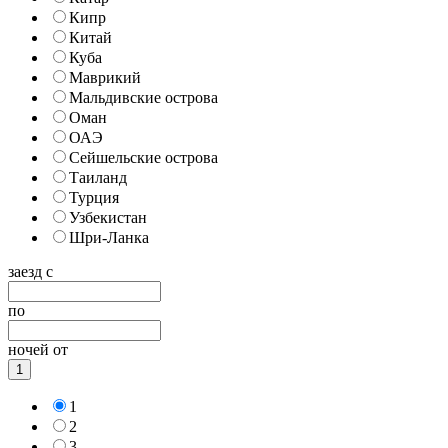
Кипр
Китай
Куба
Маврикий
Мальдивские острова
Оман
ОАЭ
Сейшельские острова
Таиланд
Турция
Узбекистан
Шри-Ланка
заезд с
по
ночей от
1
1
2
3