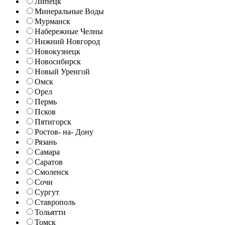
Липецк
Минеральные Воды
Мурманск
Набережные Челны
Нижний Новгород
Новокузнецк
Новосибирск
Новый Уренгой
Омск
Орел
Пермь
Псков
Пятигорск
Ростов- на- Дону
Рязань
Самара
Саратов
Смоленск
Сочи
Сургут
Ставрополь
Тольятти
Томск