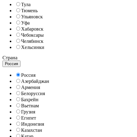
Тула
Тюмень
Ульяновск
Уфа
Хабаровск
Чебоксары
Челябинск
Хельсинки
Страна
Россия
Россия
Азербайджан
Армения
Белоруссия
Бахрейн
Вьетнам
Грузия
Египет
Индонезия
Казахстан
Катар