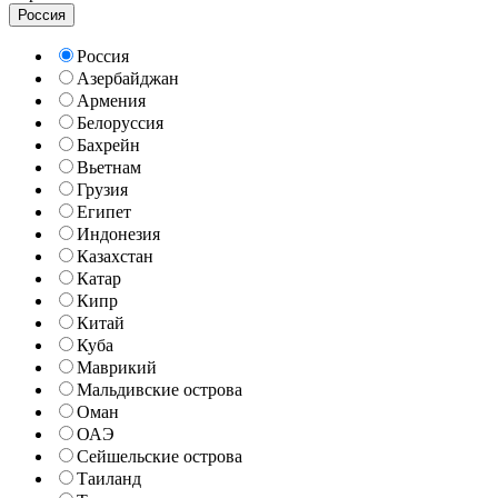
Россия
Россия
Азербайджан
Армения
Белоруссия
Бахрейн
Вьетнам
Грузия
Египет
Индонезия
Казахстан
Катар
Кипр
Китай
Куба
Маврикий
Мальдивские острова
Оман
ОАЭ
Сейшельские острова
Таиланд