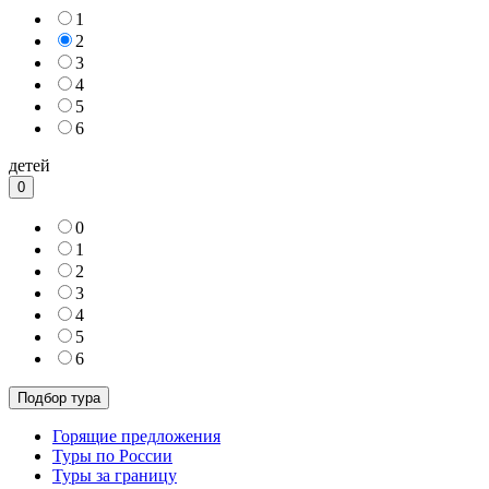
1
2
3
4
5
6
детей
0
0
1
2
3
4
5
6
Горящие предложения
Туры по России
Туры за границу