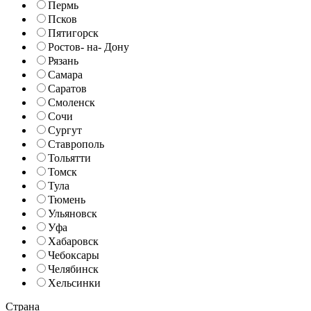
Пермь
Псков
Пятигорск
Ростов- на- Дону
Рязань
Самара
Саратов
Смоленск
Сочи
Сургут
Ставрополь
Тольятти
Томск
Тула
Тюмень
Ульяновск
Уфа
Хабаровск
Чебоксары
Челябинск
Хельсинки
Страна