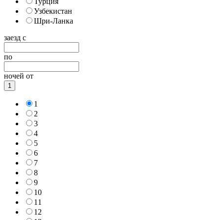
Турция
Узбекистан
Шри-Ланка
заезд с
по
ночей от
1
1
2
3
4
5
6
7
8
9
10
11
12