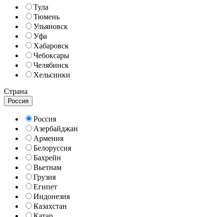
Тула
Тюмень
Ульяновск
Уфа
Хабаровск
Чебоксары
Челябинск
Хельсинки
Страна
Россия
Россия
Азербайджан
Армения
Белоруссия
Бахрейн
Вьетнам
Грузия
Египет
Индонезия
Казахстан
Катар