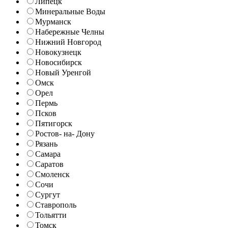
Липецк
Минеральные Воды
Мурманск
Набережные Челны
Нижний Новгород
Новокузнецк
Новосибирск
Новый Уренгой
Омск
Орел
Пермь
Псков
Пятигорск
Ростов- на- Дону
Рязань
Самара
Саратов
Смоленск
Сочи
Сургут
Ставрополь
Тольятти
Томск