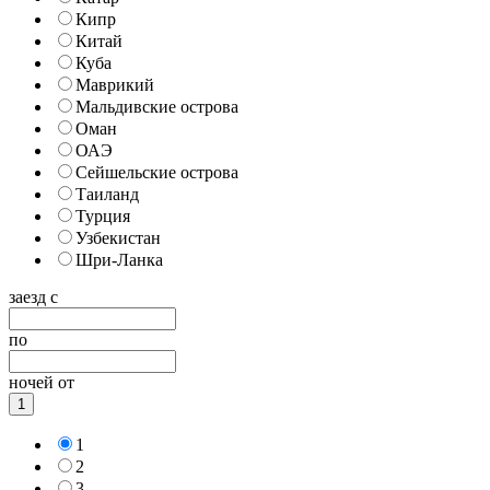
Кипр
Китай
Куба
Маврикий
Мальдивские острова
Оман
ОАЭ
Сейшельские острова
Таиланд
Турция
Узбекистан
Шри-Ланка
заезд с
по
ночей от
1
1
2
3