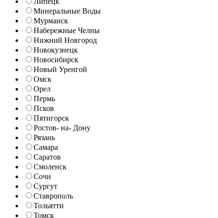
Липецк
Минеральные Воды
Мурманск
Набережные Челны
Нижний Новгород
Новокузнецк
Новосибирск
Новый Уренгой
Омск
Орел
Пермь
Псков
Пятигорск
Ростов- на- Дону
Рязань
Самара
Саратов
Смоленск
Сочи
Сургут
Ставрополь
Тольятти
Томск