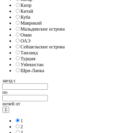
Кипр
Китай
Куба
Маврикий
Мальдивские острова
Оман
ОАЭ
Сейшельские острова
Таиланд
Турция
Узбекистан
Шри-Ланка
заезд с
по
ночей от
1
1
2
3