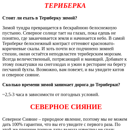
ТЕРИБЕРКА
Стоит ли ехать в Териберку зимой?
Зимой тундра превращается в бескрайнюю белоснежную
пустыню. Северное солнце тает на глазах, пока едешь не
понятно, где заканчивается земля и начинается небо. В самой
Териберке белоснежный контраст оттеняют красновато-
коричневые скалы. И хоть почти все подчинено зимней
стихии, океан остаётся неподвластен териберским морозам.
Всегда величественный, потрясающий и манящий. Добавьте к
этому покатушки на снегоходах и ужин в ресторане на берегу
песчаной бухты. Возможно, вам повезет, и вы увидите китов
и северное сияние.
Сколько времени зимой занимает дорога до Териберки?
~2,5-3 часа в зависимости от погодных условий.
СЕВЕРНОЕ СИЯНИЕ
Северное Сияние – природное явление, поэтому мы не можем
дать 100% гарантии, что вы его увидите с первого раза. По
этой же причине точные даты выезда известны не сразу.