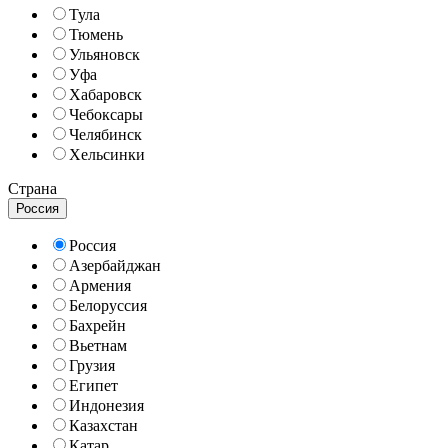
Тула
Тюмень
Ульяновск
Уфа
Хабаровск
Чебоксары
Челябинск
Хельсинки
Страна
Россия
Россия
Азербайджан
Армения
Белоруссия
Бахрейн
Вьетнам
Грузия
Египет
Индонезия
Казахстан
Катар