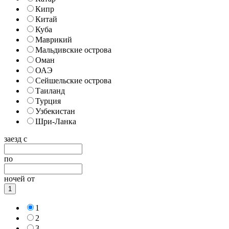
Кипр
Китай
Куба
Маврикий
Мальдивские острова
Оман
ОАЭ
Сейшельские острова
Таиланд
Турция
Узбекистан
Шри-Ланка
заезд с
по
ночей от
1
1
2
3