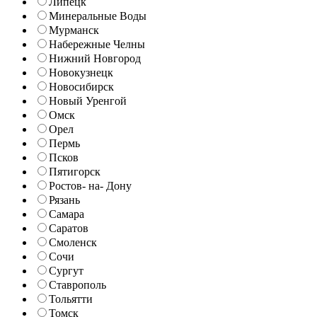
Липецк
Минеральные Воды
Мурманск
Набережные Челны
Нижний Новгород
Новокузнецк
Новосибирск
Новый Уренгой
Омск
Орел
Пермь
Псков
Пятигорск
Ростов- на- Дону
Рязань
Самара
Саратов
Смоленск
Сочи
Сургут
Ставрополь
Тольятти
Томск