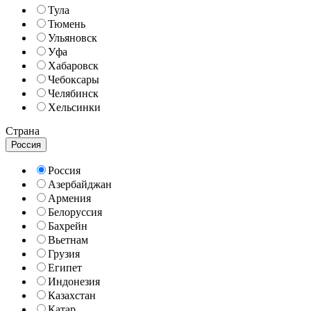
Тула
Тюмень
Ульяновск
Уфа
Хабаровск
Чебоксары
Челябинск
Хельсинки
Страна
Россия
Россия
Азербайджан
Армения
Белоруссия
Бахрейн
Вьетнам
Грузия
Египет
Индонезия
Казахстан
Катар