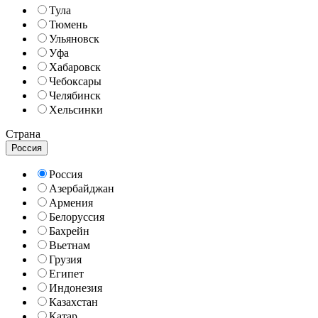
Тула
Тюмень
Ульяновск
Уфа
Хабаровск
Чебоксары
Челябинск
Хельсинки
Страна
Россия
Россия
Азербайджан
Армения
Белоруссия
Бахрейн
Вьетнам
Грузия
Египет
Индонезия
Казахстан
Катар