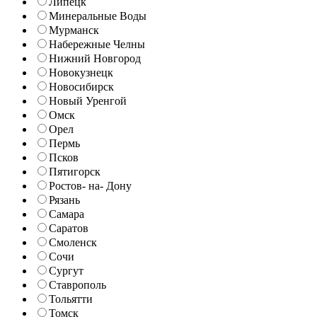
Липецк
Минеральные Воды
Мурманск
Набережные Челны
Нижний Новгород
Новокузнецк
Новосибирск
Новый Уренгой
Омск
Орел
Пермь
Псков
Пятигорск
Ростов- на- Дону
Рязань
Самара
Саратов
Смоленск
Сочи
Сургут
Ставрополь
Тольятти
Томск