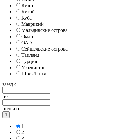
Кипр
Китай
Куба
Маврикий
Мальдивские острова
Оман
ОАЭ
Сейшельские острова
Таиланд
Турция
Узбекистан
Шри-Ланка
заезд с
по
ночей от
1
1
2
3