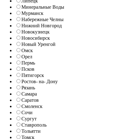
Липецк
Минеральные Воды
Мурманск
Набережные Челны
Нижний Новгород
Новокузнецк
Новосибирск
Новый Уренгой
Омск
Орел
Пермь
Псков
Пятигорск
Ростов- на- Дону
Рязань
Самара
Саратов
Смоленск
Сочи
Сургут
Ставрополь
Тольятти
Томск