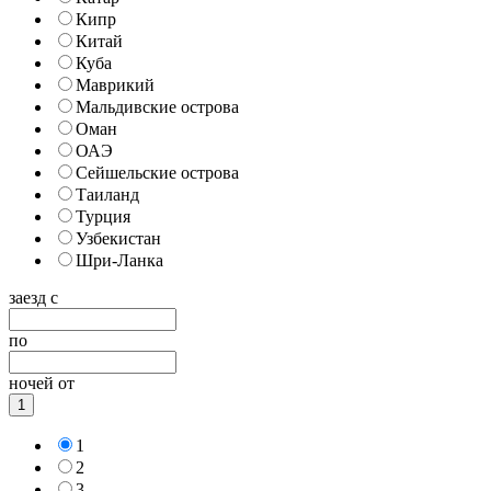
Кипр
Китай
Куба
Маврикий
Мальдивские острова
Оман
ОАЭ
Сейшельские острова
Таиланд
Турция
Узбекистан
Шри-Ланка
заезд с
по
ночей от
1
1
2
3