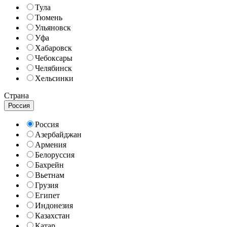
Тула
Тюмень
Ульяновск
Уфа
Хабаровск
Чебоксары
Челябинск
Хельсинки
Страна
Россия
Россия
Азербайджан
Армения
Белоруссия
Бахрейн
Вьетнам
Грузия
Египет
Индонезия
Казахстан
Катар