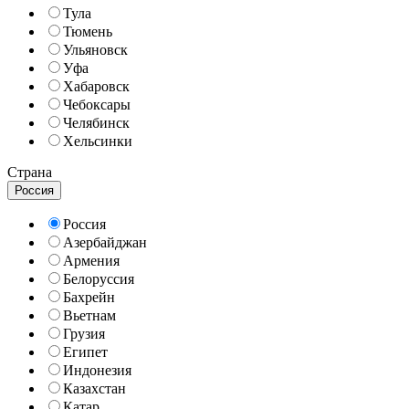
Тула
Тюмень
Ульяновск
Уфа
Хабаровск
Чебоксары
Челябинск
Хельсинки
Страна
Россия
Россия
Азербайджан
Армения
Белоруссия
Бахрейн
Вьетнам
Грузия
Египет
Индонезия
Казахстан
Катар