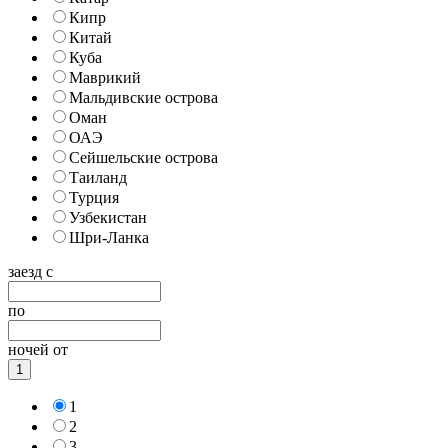
Кипр
Китай
Куба
Маврикий
Мальдивские острова
Оман
ОАЭ
Сейшельские острова
Таиланд
Турция
Узбекистан
Шри-Ланка
заезд с
по
ночей от
1
1
2
3