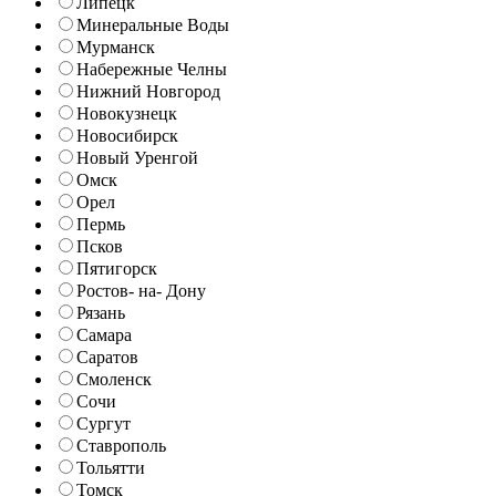
Липецк
Минеральные Воды
Мурманск
Набережные Челны
Нижний Новгород
Новокузнецк
Новосибирск
Новый Уренгой
Омск
Орел
Пермь
Псков
Пятигорск
Ростов- на- Дону
Рязань
Самара
Саратов
Смоленск
Сочи
Сургут
Ставрополь
Тольятти
Томск