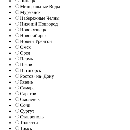
Липецк
Минеральные Воды
Мурманск
Набережные Челны
Нижний Новгород
Новокузнецк
Новосибирск
Новый Уренгой
Омск
Орел
Пермь
Псков
Пятигорск
Ростов- на- Дону
Рязань
Самара
Саратов
Смоленск
Сочи
Сургут
Ставрополь
Тольятти
Томск