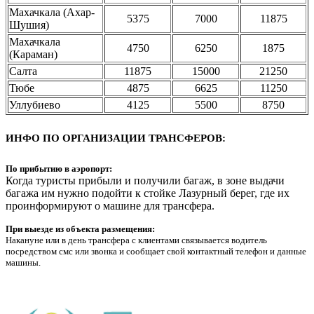
Махачкала (Ахар-
5375
7000
11875
Шушия)
Махачкала
4750
6250
1875
(Караман)
Салта
11875
15000
21250
Тюбе
4875
6625
11250
Уллубиево
4125
5500
8750
ИНФО ПО ОРГАНИЗАЦИИ ТРАНСФЕРОВ:
По прибытию
в аэропорт:
Когда туристы прибыли и получили багаж, в зоне выдачи
багажа им нужно подойти к стойке Лазурный берег, где их
проинформируют о машине для трансфера.
При выезде из объекта размещения:
Накануне или в день трансфера с клиентами связывается водитель
посредством смс или звонка и сообщает свой контактный телефон и данные
машины.