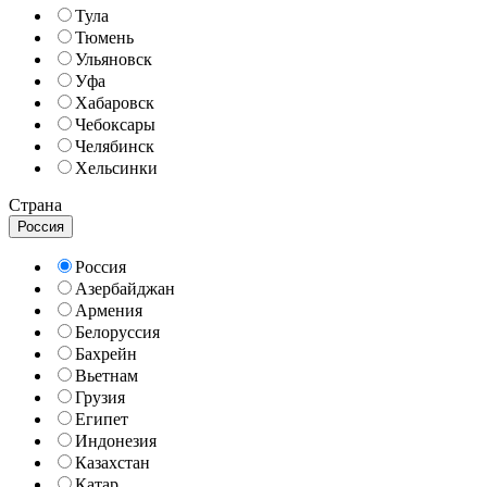
Тула
Тюмень
Ульяновск
Уфа
Хабаровск
Чебоксары
Челябинск
Хельсинки
Страна
Россия
Россия
Азербайджан
Армения
Белоруссия
Бахрейн
Вьетнам
Грузия
Египет
Индонезия
Казахстан
Катар