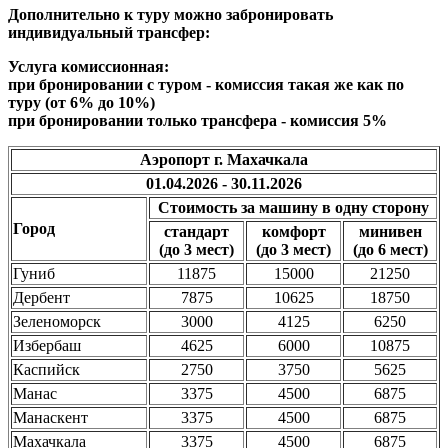
Дополнительно к туру можно забронировать
индивидуальный трансфер:
Услуга комиссионная:
при бронировании с туром - комиссия такая же как по
туру (от 6% до 10%)
при бронировании только трансфера - комиссия 5%
Аэропорт г. Махачкала
01.04.2026 - 30.11.2026
Стоимость за машину в одну сторону
Город
стандарт
комфорт
минивен
(до 3 мест)
(до 3 мест)
(до 6 мест)
Гуниб
11875
15000
21250
Дербент
7875
10625
18750
Зеленоморск
3000
4125
6250
Избербаш
4625
6000
10875
Каспийск
2750
3750
5625
Манас
3375
4500
6875
Манаскент
3375
4500
6875
Махачкала
3375
4500
6875