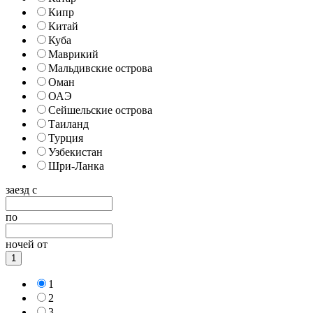
Кипр
Китай
Куба
Маврикий
Мальдивские острова
Оман
ОАЭ
Сейшельские острова
Таиланд
Турция
Узбекистан
Шри-Ланка
заезд с
по
ночей от
1
1
2
3