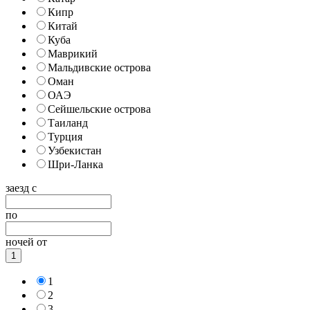
Кипр
Китай
Куба
Маврикий
Мальдивские острова
Оман
ОАЭ
Сейшельские острова
Таиланд
Турция
Узбекистан
Шри-Ланка
заезд с
по
ночей от
1
1
2
3