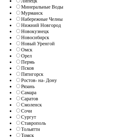
Липецк
Минеральные Воды
Мурманск
Набережные Челны
Нижний Новгород
Новокузнецк
Новосибирск
Новый Уренгой
Омск
Орел
Пермь
Псков
Пятигорск
Ростов- на- Дону
Рязань
Самара
Саратов
Смоленск
Сочи
Сургут
Ставрополь
Тольятти
Томск