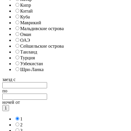
Кипр
Китай
Куба
Маврикий
Мальдивские острова
Оман
ОАЭ
Сейшельские острова
Таиланд
Турция
Узбекистан
Шри-Ланка
заезд с
по
ночей от
1
1
2
3