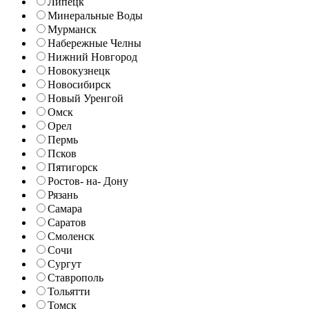
Липецк
Минеральные Воды
Мурманск
Набережные Челны
Нижний Новгород
Новокузнецк
Новосибирск
Новый Уренгой
Омск
Орел
Пермь
Псков
Пятигорск
Ростов- на- Дону
Рязань
Самара
Саратов
Смоленск
Сочи
Сургут
Ставрополь
Тольятти
Томск