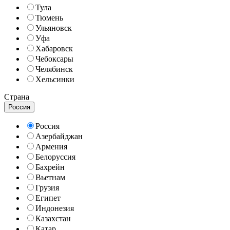
Тула
Тюмень
Ульяновск
Уфа
Хабаровск
Чебоксары
Челябинск
Хельсинки
Страна
Россия
Россия
Азербайджан
Армения
Белоруссия
Бахрейн
Вьетнам
Грузия
Египет
Индонезия
Казахстан
Катар