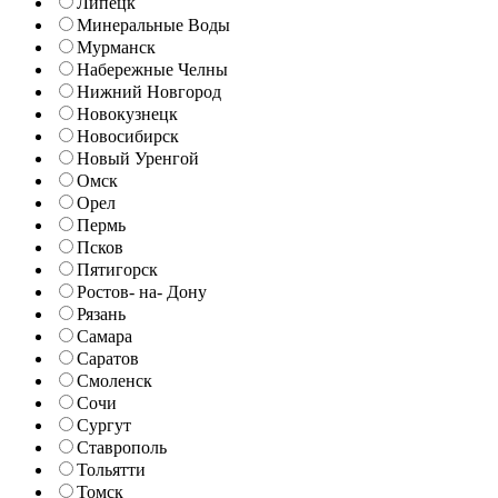
Липецк
Минеральные Воды
Мурманск
Набережные Челны
Нижний Новгород
Новокузнецк
Новосибирск
Новый Уренгой
Омск
Орел
Пермь
Псков
Пятигорск
Ростов- на- Дону
Рязань
Самара
Саратов
Смоленск
Сочи
Сургут
Ставрополь
Тольятти
Томск