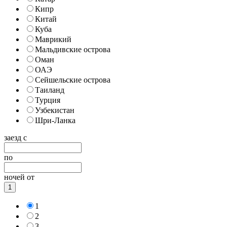
Кипр
Китай
Куба
Маврикий
Мальдивские острова
Оман
ОАЭ
Сейшельские острова
Таиланд
Турция
Узбекистан
Шри-Ланка
заезд с
по
ночей от
1
1
2
3