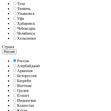
Тула
Тюмень
Ульяновск
Уфа
Хабаровск
Чебоксары
Челябинск
Хельсинки
Страна
Россия
Россия
Азербайджан
Армения
Белоруссия
Бахрейн
Вьетнам
Грузия
Египет
Индонезия
Казахстан
Катар