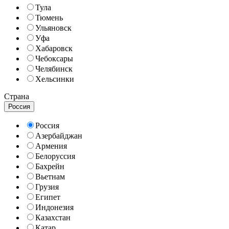
Тула
Тюмень
Ульяновск
Уфа
Хабаровск
Чебоксары
Челябинск
Хельсинки
Страна
Россия
Россия
Азербайджан
Армения
Белоруссия
Бахрейн
Вьетнам
Грузия
Египет
Индонезия
Казахстан
Катар