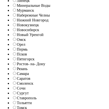
Липецк
Минеральные Воды
Мурманск
Набережные Челны
Нижний Новгород
Новокузнецк
Новосибирск
Новый Уренгой
Омск
Орел
Пермь
Псков
Пятигорск
Ростов- на- Дону
Рязань
Самара
Саратов
Смоленск
Сочи
Сургут
Ставрополь
Тольятти
Томск