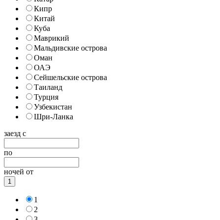
Кипр
Китай
Куба
Маврикий
Мальдивские острова
Оман
ОАЭ
Сейшельские острова
Таиланд
Турция
Узбекистан
Шри-Ланка
заезд с
по
ночей от
1
1
2
3