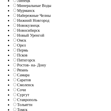
Липецк
Минеральные Воды
Мурманск
Набережные Челны
Нижний Новгород
Новокузнецк
Новосибирск
Новый Уренгой
Омск
Орел
Пермь
Псков
Пятигорск
Ростов- на- Дону
Рязань
Самара
Саратов
Смоленск
Сочи
Сургут
Ставрополь
Тольятти
Томск