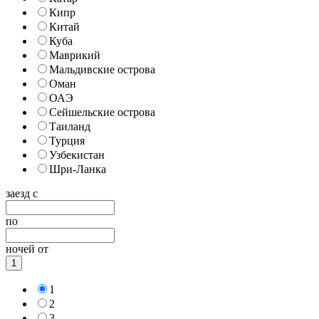
Кипр
Китай
Куба
Маврикий
Мальдивские острова
Оман
ОАЭ
Сейшельские острова
Таиланд
Турция
Узбекистан
Шри-Ланка
заезд с
по
ночей от
1
1
2
3