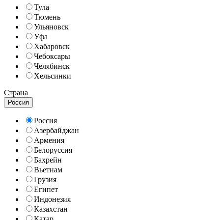
Тула
Тюмень
Ульяновск
Уфа
Хабаровск
Чебоксары
Челябинск
Хельсинки
Страна
Россия
Россия
Азербайджан
Армения
Белоруссия
Бахрейн
Вьетнам
Грузия
Египет
Индонезия
Казахстан
Катар