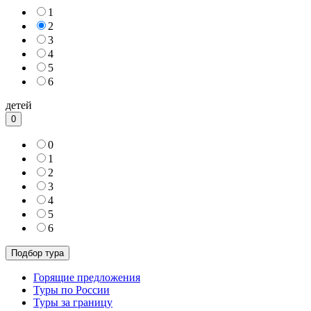
1
2
3
4
5
6
детей
0
0
1
2
3
4
5
6
Горящие предложения
Туры по России
Туры за границу