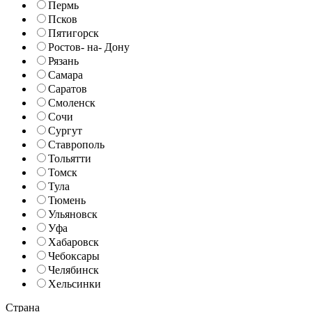
Пермь
Псков
Пятигорск
Ростов- на- Дону
Рязань
Самара
Саратов
Смоленск
Сочи
Сургут
Ставрополь
Тольятти
Томск
Тула
Тюмень
Ульяновск
Уфа
Хабаровск
Чебоксары
Челябинск
Хельсинки
Страна