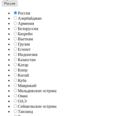
Россия
Россия
Азербайджан
Армения
Белоруссия
Бахрейн
Вьетнам
Грузия
Египет
Индонезия
Казахстан
Катар
Кипр
Китай
Куба
Маврикий
Мальдивские острова
Оман
ОАЭ
Сейшельские острова
Таиланд