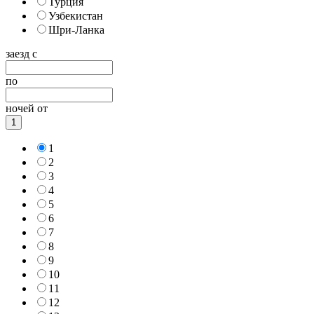
Турция
Узбекистан
Шри-Ланка
заезд с
по
ночей от
1
1
2
3
4
5
6
7
8
9
10
11
12