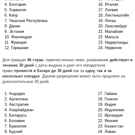
4. Болгария
16. Италия
5. Хорватия
17. Латвия
6. Кипр
18. Лихтенштейн
7. Чешская Республика
19. Литва
8. Дания
20. Люксембург
9. Эстония
21. Малайзия
10. Финляндия
22. Мальта
11. Франция
23. Нидерланды
12. Германия
24. Норвегия
Для граждан
46 стран
, перечисленных ниже, разрешение
действует в
течение 30 дней
с даты выдачи и дает его обладателю
право
провести в Катаре до 30 дней
как за
одну, так и за
несколько поездок
. Данное разрешение может быть продлено на
дополнительные 30 дней.
1. Андорра
17. Гайана
2. Аргентина
18. Гонконг
3. Австралия
19. Индия
4. Азербайджан
20. Индонезия
5. Беларусь
21. Ирландия
6. Боливия
22. Япония
7. Бразилия
23. Казахстан
8. Бруней
24. Ливан