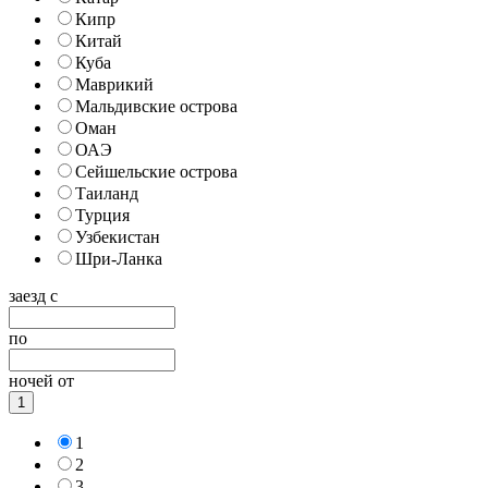
Кипр
Китай
Куба
Маврикий
Мальдивские острова
Оман
ОАЭ
Сейшельские острова
Таиланд
Турция
Узбекистан
Шри-Ланка
заезд с
по
ночей от
1
1
2
3