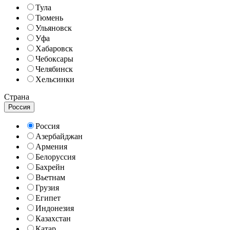
Тула
Тюмень
Ульяновск
Уфа
Хабаровск
Чебоксары
Челябинск
Хельсинки
Страна
Россия
Россия
Азербайджан
Армения
Белоруссия
Бахрейн
Вьетнам
Грузия
Египет
Индонезия
Казахстан
Катар