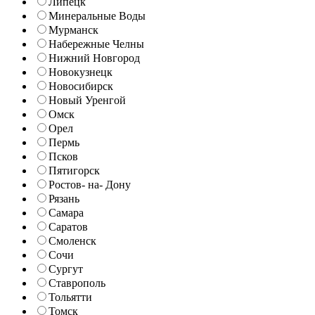
Липецк
Минеральные Воды
Мурманск
Набережные Челны
Нижний Новгород
Новокузнецк
Новосибирск
Новый Уренгой
Омск
Орел
Пермь
Псков
Пятигорск
Ростов- на- Дону
Рязань
Самара
Саратов
Смоленск
Сочи
Сургут
Ставрополь
Тольятти
Томск