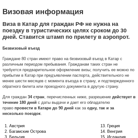
Визовая
информация
Виза в Катар для граждан РФ не нужна на
поездку в туристических целях сроком до 30
дней. Ставится штамп по прилету в аэропрот.
Безвизовый въезд
Граждане 80 стран имеют право на безвизовый въезд в Катар с
различным периодом пребывания. Гражданам таких стран не
требуется предварительное оформление визы; получить ее можно по
прибытии в Катар при предъявлении паспорта, действительного не
менее шести месяцев с момента въезда в страну, и подтвержденного
обратного билета или проездного документа в другую страну.
Для граждан
34 стран
, перечисленных ниже, разрешение
действует в
течение 180 дней
с даты выдачи и дает его обладателю
право
провести в Катаре до 90 дней
как за
одну, так и за
несколько поездок
.
1. Австрия
13. Греция
2. Багамские Острова
14. Венгрия
3. Бельгия
15. Исландия