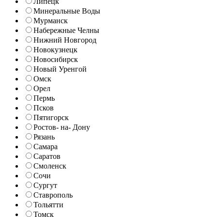
Липецк
Минеральные Воды
Мурманск
Набережные Челны
Нижний Новгород
Новокузнецк
Новосибирск
Новый Уренгой
Омск
Орел
Пермь
Псков
Пятигорск
Ростов- на- Дону
Рязань
Самара
Саратов
Смоленск
Сочи
Сургут
Ставрополь
Тольятти
Томск