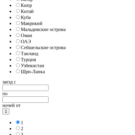
Кипр
Китай
Куба
Маврикий
Мальдивские острова
Оман
ОАЭ
Сейшельские острова
Таиланд
Турция
Узбекистан
Шри-Ланка
заезд с
по
ночей от
1
1
2
3