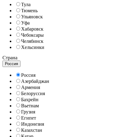
Тула
Тюмень
Ульяновск
Уфа
Хабаровск
Чебоксары
Челябинск
Хельсинки
Страна
Россия
Россия
Азербайджан
Армения
Белоруссия
Бахрейн
Вьетнам
Грузия
Египет
Индонезия
Казахстан
Катар