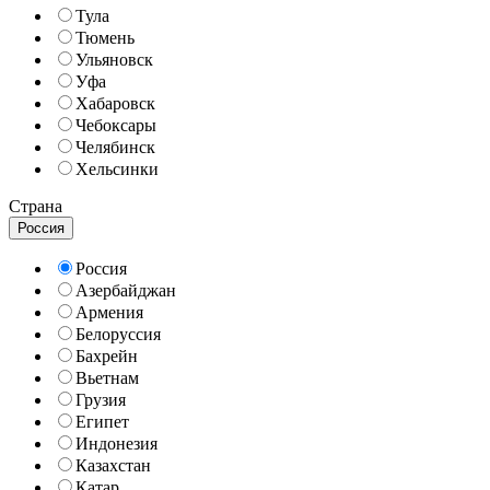
Тула
Тюмень
Ульяновск
Уфа
Хабаровск
Чебоксары
Челябинск
Хельсинки
Страна
Россия
Россия
Азербайджан
Армения
Белоруссия
Бахрейн
Вьетнам
Грузия
Египет
Индонезия
Казахстан
Катар