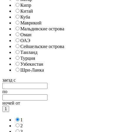
Кипр
Китай
Куба
Маврикий
Мальдивские острова
Оман
ОАЭ
Сейшельские острова
Таиланд
Турция
Узбекистан
Шри-Ланка
заезд с
по
ночей от
1
1
2
3