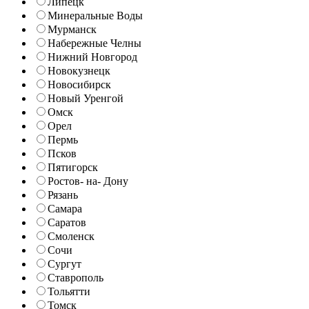
Липецк
Минеральные Воды
Мурманск
Набережные Челны
Нижний Новгород
Новокузнецк
Новосибирск
Новый Уренгой
Омск
Орел
Пермь
Псков
Пятигорск
Ростов- на- Дону
Рязань
Самара
Саратов
Смоленск
Сочи
Сургут
Ставрополь
Тольятти
Томск