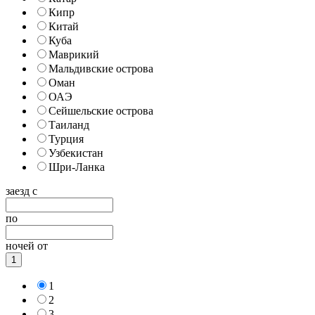
Кипр
Китай
Куба
Маврикий
Мальдивские острова
Оман
ОАЭ
Сейшельские острова
Таиланд
Турция
Узбекистан
Шри-Ланка
заезд с
по
ночей от
1
1
2
3