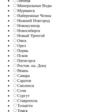
Липецк
Минеральные Воды
Мурманск
Набережные Челны
Нижний Новгород
Новокузнецк
Новосибирск
Новый Уренгой
Омск
Орел
Пермь
Псков
Пятигорск
Ростов- на- Дону
Рязань
Самара
Саратов
Смоленск
Сочи
Сургут
Ставрополь
Тольятти
Томск