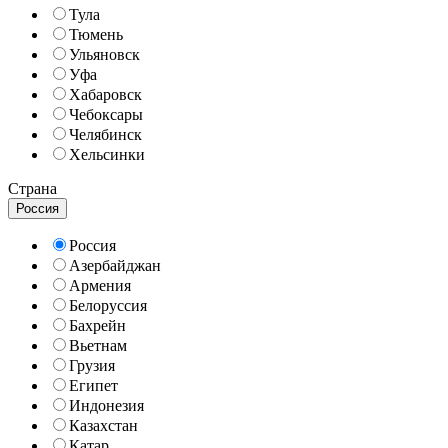
Тула
Тюмень
Ульяновск
Уфа
Хабаровск
Чебоксары
Челябинск
Хельсинки
Страна
Россия
Россия
Азербайджан
Армения
Белоруссия
Бахрейн
Вьетнам
Грузия
Египет
Индонезия
Казахстан
Катар