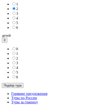
1
2
3
4
5
6
детей
0
0
1
2
3
4
5
6
Горящие предложения
Туры по России
Туры за границу