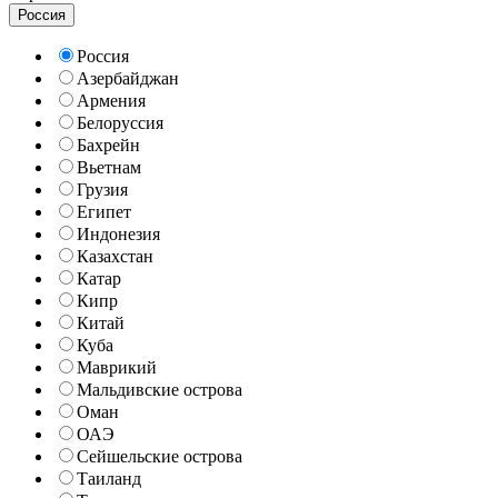
Россия
Россия
Азербайджан
Армения
Белоруссия
Бахрейн
Вьетнам
Грузия
Египет
Индонезия
Казахстан
Катар
Кипр
Китай
Куба
Маврикий
Мальдивские острова
Оман
ОАЭ
Сейшельские острова
Таиланд