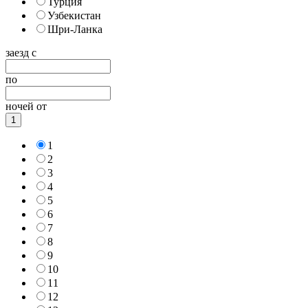
Турция
Узбекистан
Шри-Ланка
заезд с
по
ночей от
1
1
2
3
4
5
6
7
8
9
10
11
12