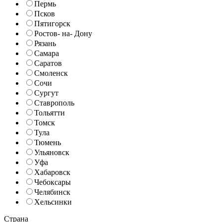
Пермь
Псков
Пятигорск
Ростов- на- Дону
Рязань
Самара
Саратов
Смоленск
Сочи
Сургут
Ставрополь
Тольятти
Томск
Тула
Тюмень
Ульяновск
Уфа
Хабаровск
Чебоксары
Челябинск
Хельсинки
Страна