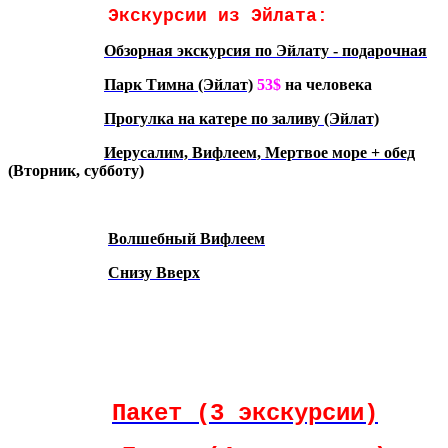
Экскурсии из Эйлата:
Обзорная экскурсия по Эйлату - подарочная
Парк Тимна (Эйлат)
53$
на человека
Прогулка на катере по заливу (Эйлат)
Иерусалим, Вифлеем, Мертвое море + обед
(Вторник, субботу)
Волшебный Вифлеем
Снизу Вверх
Пакет (3 экскурсии)