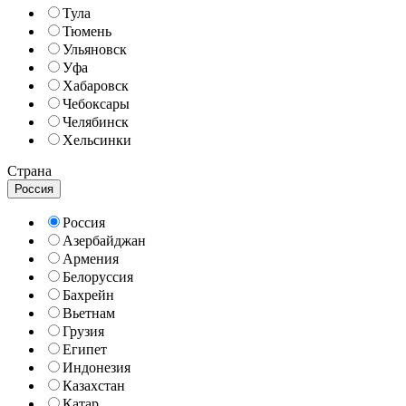
Тула
Тюмень
Ульяновск
Уфа
Хабаровск
Чебоксары
Челябинск
Хельсинки
Страна
Россия
Россия
Азербайджан
Армения
Белоруссия
Бахрейн
Вьетнам
Грузия
Египет
Индонезия
Казахстан
Катар