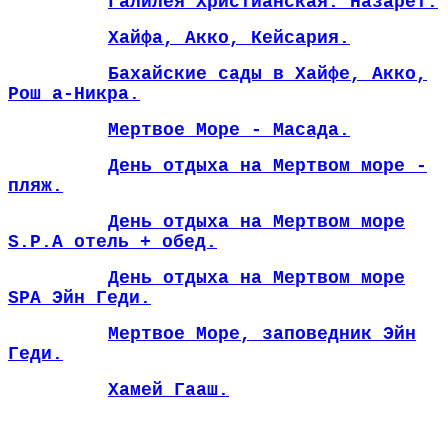
Галилея Христианская. Назарет.
Хайфа, Акко, Кейсария.
Бахайские сады в Хайфе, Акко,
Рош а-Никра.
Мертвое Море - Масада.
День отдыха на Мертвом море -
пляж.
День отдыха на Мертвом море
S.P.A отель + обед.
День отдыха на Мертвом море
SPA Эйн Геди.
Мертвое Море, заповедник Эйн
Геди.
Хамей Гааш.