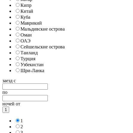
Кипр
Китай
Куба
Маврикий
Мальдивские острова
Оман
ОАЭ
Сейшельские острова
Таиланд
Турция
Узбекистан
Шри-Ланка
заезд с
по
ночей от
1
1
2
3