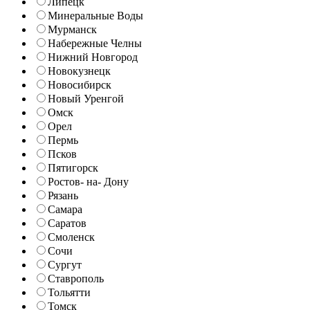
Липецк
Минеральные Воды
Мурманск
Набережные Челны
Нижний Новгород
Новокузнецк
Новосибирск
Новый Уренгой
Омск
Орел
Пермь
Псков
Пятигорск
Ростов- на- Дону
Рязань
Самара
Саратов
Смоленск
Сочи
Сургут
Ставрополь
Тольятти
Томск