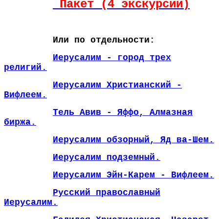
Пакет (4 экскурсии)
Или по отдельности:
Иерусалим - город трех
религий.
Иерусалим Христианский -
Вифлеем.
Тель Авив - Яффо, Алмазная
биржа.
Иерусалим обзорный, Яд ва-Шем.
Иерусалим подземный.
Иерусалим Эйн-Карем - Вифлеем.
Русский православный
Иерусалим.