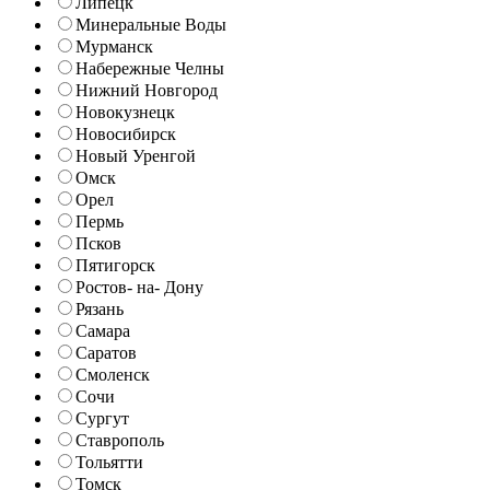
Липецк
Минеральные Воды
Мурманск
Набережные Челны
Нижний Новгород
Новокузнецк
Новосибирск
Новый Уренгой
Омск
Орел
Пермь
Псков
Пятигорск
Ростов- на- Дону
Рязань
Самара
Саратов
Смоленск
Сочи
Сургут
Ставрополь
Тольятти
Томск