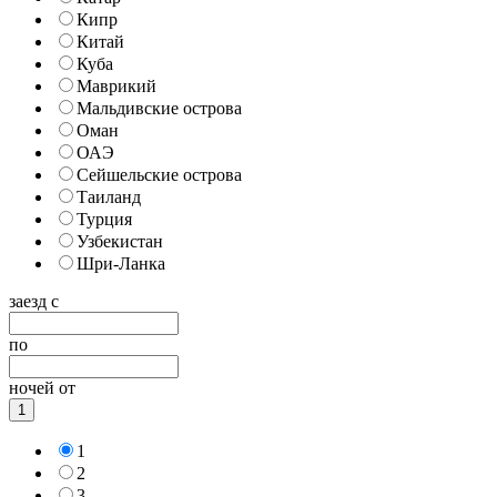
Кипр
Китай
Куба
Маврикий
Мальдивские острова
Оман
ОАЭ
Сейшельские острова
Таиланд
Турция
Узбекистан
Шри-Ланка
заезд с
по
ночей от
1
1
2
3