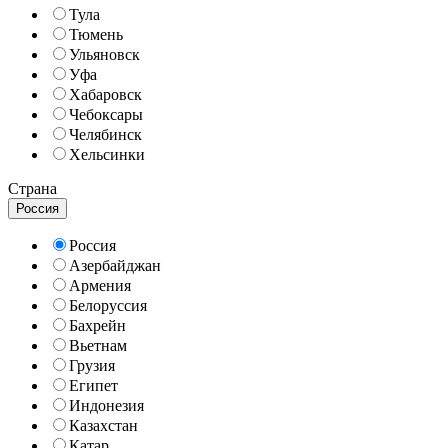
Тула
Тюмень
Ульяновск
Уфа
Хабаровск
Чебоксары
Челябинск
Хельсинки
Страна
Россия
Россия
Азербайджан
Армения
Белоруссия
Бахрейн
Вьетнам
Грузия
Египет
Индонезия
Казахстан
Катар