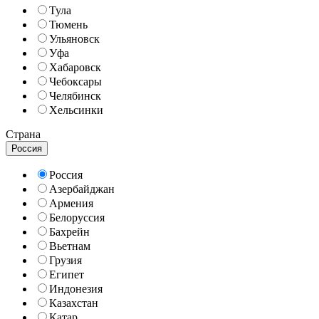
Тула
Тюмень
Ульяновск
Уфа
Хабаровск
Чебоксары
Челябинск
Хельсинки
Страна
Россия
Россия
Азербайджан
Армения
Белоруссия
Бахрейн
Вьетнам
Грузия
Египет
Индонезия
Казахстан
Катар