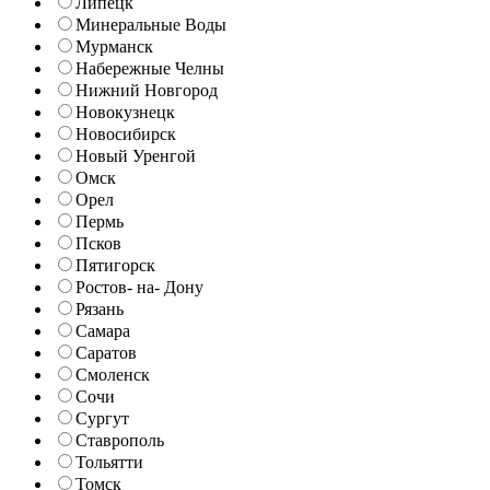
Липецк
Минеральные Воды
Мурманск
Набережные Челны
Нижний Новгород
Новокузнецк
Новосибирск
Новый Уренгой
Омск
Орел
Пермь
Псков
Пятигорск
Ростов- на- Дону
Рязань
Самара
Саратов
Смоленск
Сочи
Сургут
Ставрополь
Тольятти
Томск