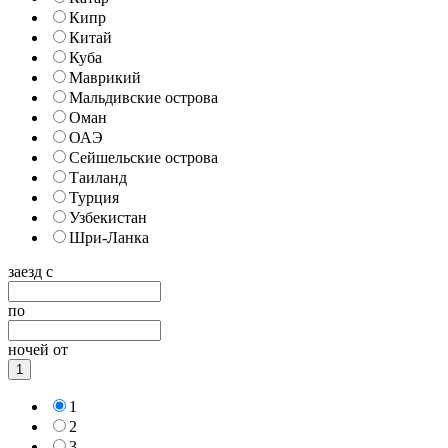
Кипр
Китай
Куба
Маврикий
Мальдивские острова
Оман
ОАЭ
Сейшельские острова
Таиланд
Турция
Узбекистан
Шри-Ланка
заезд с
по
ночей от
1
1
2
3