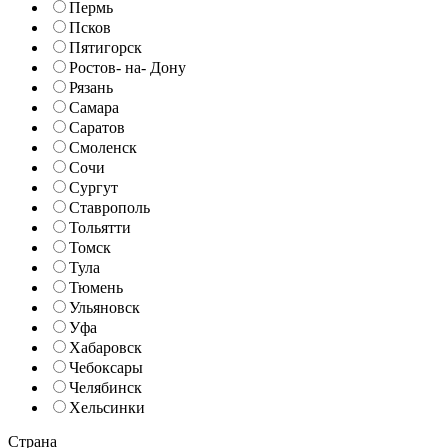
Пермь
Псков
Пятигорск
Ростов- на- Дону
Рязань
Самара
Саратов
Смоленск
Сочи
Сургут
Ставрополь
Тольятти
Томск
Тула
Тюмень
Ульяновск
Уфа
Хабаровск
Чебоксары
Челябинск
Хельсинки
Страна