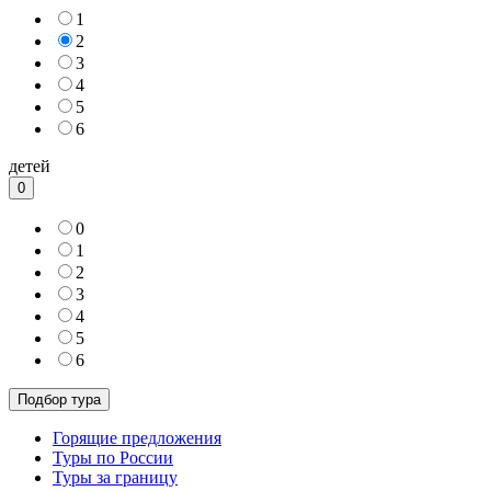
1
2
3
4
5
6
детей
0
0
1
2
3
4
5
6
Горящие предложения
Туры по России
Туры за границу