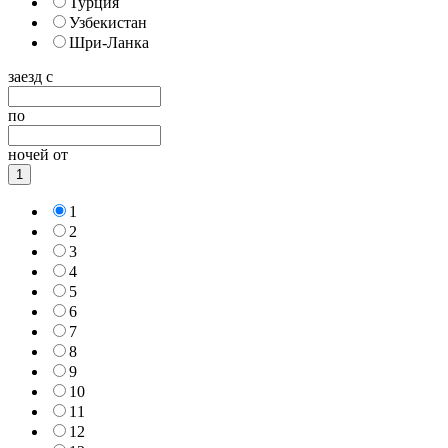
Турция
Узбекистан
Шри-Ланка
заезд с
по
ночей от
1
1
2
3
4
5
6
7
8
9
10
11
12