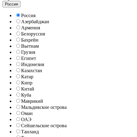
Россия
Россия
Азербайджан
Армения
Белоруссия
Бахрейн
Вьетнам
Грузия
Египет
Индонезия
Казахстан
Катар
Кипр
Китай
Куба
Маврикий
Мальдивские острова
Оман
ОАЭ
Сейшельские острова
Таиланд