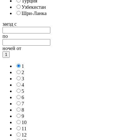
Турция
Узбекистан
Шри-Ланка
заезд с
по
ночей от
1
1
2
3
4
5
6
7
8
9
10
11
12