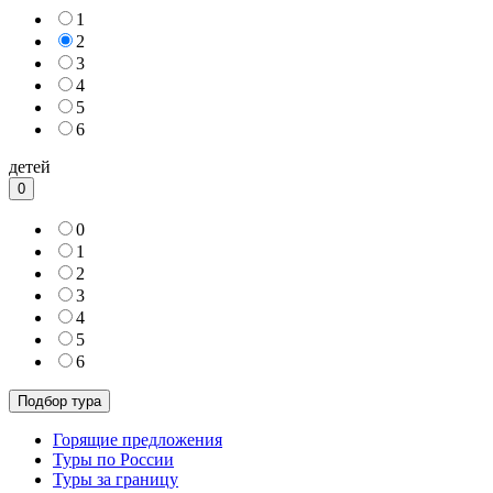
1
2
3
4
5
6
детей
0
0
1
2
3
4
5
6
Горящие предложения
Туры по России
Туры за границу