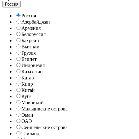
Россия
Россия
Азербайджан
Армения
Белоруссия
Бахрейн
Вьетнам
Грузия
Египет
Индонезия
Казахстан
Катар
Кипр
Китай
Куба
Маврикий
Мальдивские острова
Оман
ОАЭ
Сейшельские острова
Таиланд