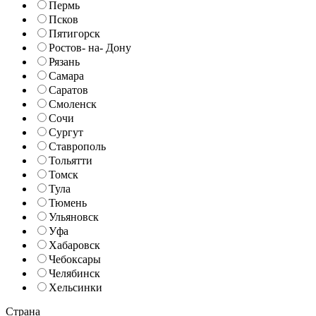
Пермь
Псков
Пятигорск
Ростов- на- Дону
Рязань
Самара
Саратов
Смоленск
Сочи
Сургут
Ставрополь
Тольятти
Томск
Тула
Тюмень
Ульяновск
Уфа
Хабаровск
Чебоксары
Челябинск
Хельсинки
Страна