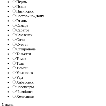
Пермь
Псков
Пятигорск
Ростов- на- Дону
Рязань
Самара
Саратов
Смоленск
Сочи
Сургут
Ставрополь
Тольятти
Томск
Тула
Тюмень
Ульяновск
Уфа
Хабаровск
Чебоксары
Челябинск
Хельсинки
Страна