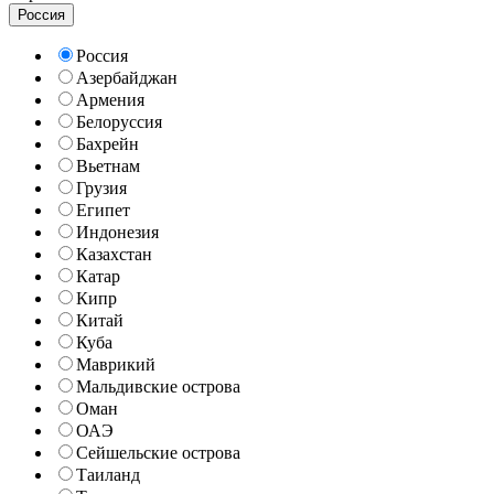
Россия
Россия
Азербайджан
Армения
Белоруссия
Бахрейн
Вьетнам
Грузия
Египет
Индонезия
Казахстан
Катар
Кипр
Китай
Куба
Маврикий
Мальдивские острова
Оман
ОАЭ
Сейшельские острова
Таиланд