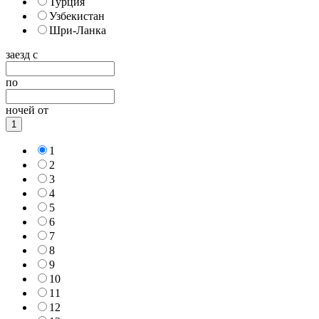
Турция
Узбекистан
Шри-Ланка
заезд с
по
ночей от
1
1
2
3
4
5
6
7
8
9
10
11
12