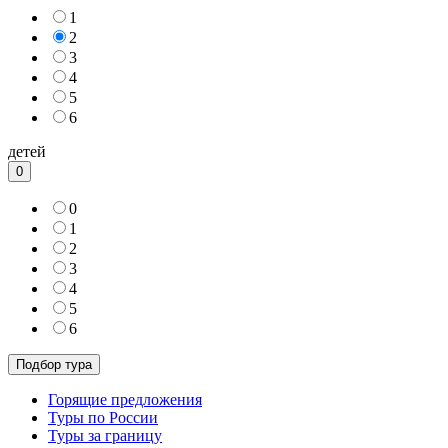
1
2
3
4
5
6
детей
0
0
1
2
3
4
5
6
Горящие предложения
Туры по России
Туры за границу