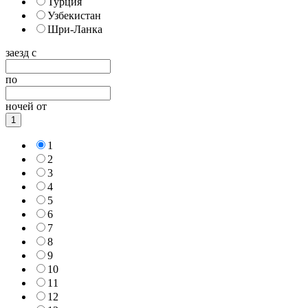
Турция
Узбекистан
Шри-Ланка
заезд с
по
ночей от
1
1
2
3
4
5
6
7
8
9
10
11
12