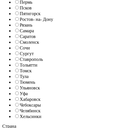
Пермь
Псков
Пятигорск
Ростов- на- Дону
Рязань
Самара
Саратов
Смоленск
Сочи
Сургут
Ставрополь
Тольятти
Томск
Тула
Тюмень
Ульяновск
Уфа
Хабаровск
Чебоксары
Челябинск
Хельсинки
Страна