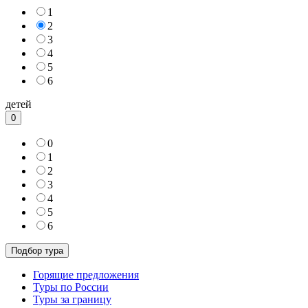
1
2
3
4
5
6
детей
0
0
1
2
3
4
5
6
Горящие предложения
Туры по России
Туры за границу