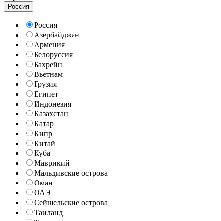
Россия
Россия
Азербайджан
Армения
Белоруссия
Бахрейн
Вьетнам
Грузия
Египет
Индонезия
Казахстан
Катар
Кипр
Китай
Куба
Маврикий
Мальдивские острова
Оман
ОАЭ
Сейшельские острова
Таиланд