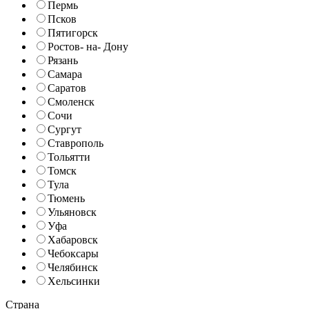
Пермь
Псков
Пятигорск
Ростов- на- Дону
Рязань
Самара
Саратов
Смоленск
Сочи
Сургут
Ставрополь
Тольятти
Томск
Тула
Тюмень
Ульяновск
Уфа
Хабаровск
Чебоксары
Челябинск
Хельсинки
Страна