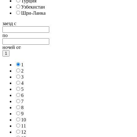
Турция
Узбекистан
Шри-Ланка
заезд с
по
ночей от
1
1
2
3
4
5
6
7
8
9
10
11
12