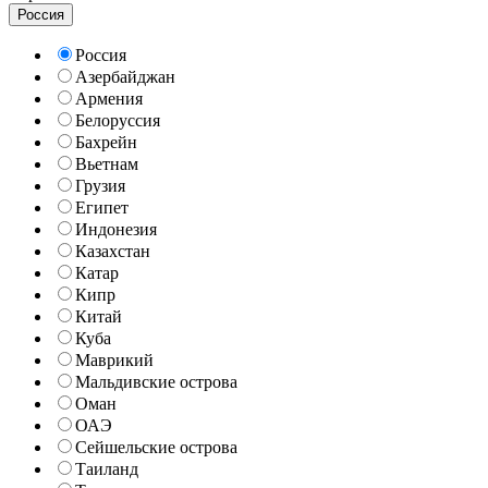
Россия
Россия
Азербайджан
Армения
Белоруссия
Бахрейн
Вьетнам
Грузия
Египет
Индонезия
Казахстан
Катар
Кипр
Китай
Куба
Маврикий
Мальдивские острова
Оман
ОАЭ
Сейшельские острова
Таиланд