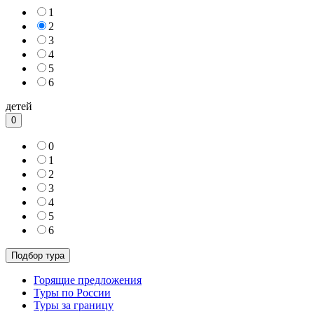
1
2
3
4
5
6
детей
0
0
1
2
3
4
5
6
Горящие предложения
Туры по России
Туры за границу