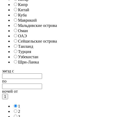
Кипр
Китай
Куба
Маврикий
Мальдивские острова
Оман
ОАЭ
Сейшельские острова
Таиланд
Турция
Узбекистан
Шри-Ланка
заезд с
по
ночей от
1
1
2
3