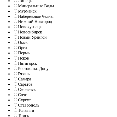
Липецк
Минеральные Воды
Мурманск
Набережные Челны
Нижний Новгород
Новокузнецк
Новосибирск
Новый Уренгой
Омск
Орел
Пермь
Псков
Пятигорск
Ростов- на- Дону
Рязань
Самара
Саратов
Смоленск
Сочи
Сургут
Ставрополь
Тольятти
Томск