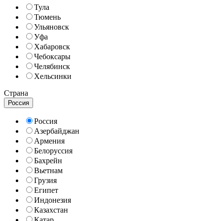
Тула
Тюмень
Ульяновск
Уфа
Хабаровск
Чебоксары
Челябинск
Хельсинки
Страна
Россия
Россия
Азербайджан
Армения
Белоруссия
Бахрейн
Вьетнам
Грузия
Египет
Индонезия
Казахстан
Катар