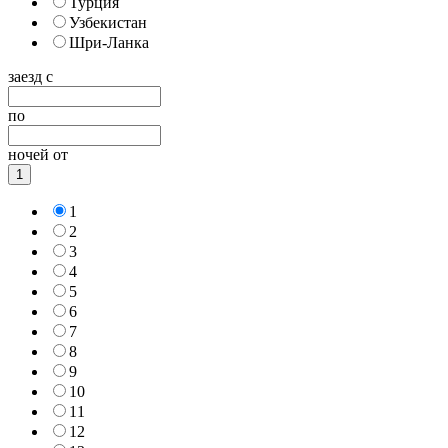
Турция
Узбекистан
Шри-Ланка
заезд с
по
ночей от
1
1
2
3
4
5
6
7
8
9
10
11
12