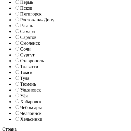
Пермь
Псков
Пятигорск
Ростов- на- Дону
Рязань
Самара
Саратов
Смоленск
Сочи
Сургут
Ставрополь
Тольятти
Томск
Тула
Тюмень
Ульяновск
Уфа
Хабаровск
Чебоксары
Челябинск
Хельсинки
Страна