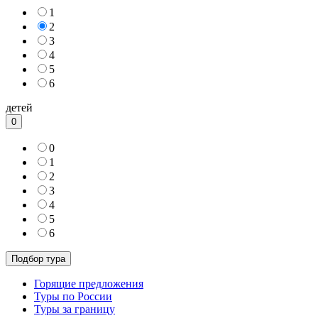
1
2
3
4
5
6
детей
0
0
1
2
3
4
5
6
Горящие предложения
Туры по России
Туры за границу