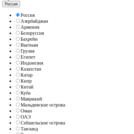
Россия
Россия
Азербайджан
Армения
Белоруссия
Бахрейн
Вьетнам
Грузия
Египет
Индонезия
Казахстан
Катар
Кипр
Китай
Куба
Маврикий
Мальдивские острова
Оман
ОАЭ
Сейшельские острова
Таиланд