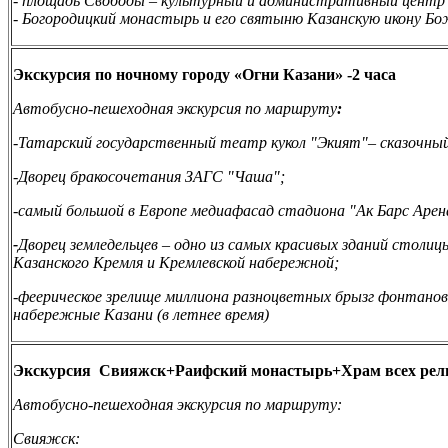
- площадь Свободы – культурный и административный центр
- Богородицкий монастырь и его святыню Казанскую икону Б
Экскурсия по ночному городу «Огни Казани» -2 часа
Автобусно-пешеходная экскурсия по маршруту
:
-Татарский государственный
театр кукол "Экият"– сказочный
-Дворец бракосочетания
ЗАГС "Чаша";
-
самый большой в Европе медиафасад
стадиона "Ак Барс Арен
-
Дворец земледельцев – одно из самых красивых зданий столиц
Казанского Кремля и Кремлевской набережной;
-
феерическое зрелище миллиона разноцветных брызг фонтано
набережные Казани (в летнее время)
Экскурсия Свияжск+Раифский монастырь+Храм всех рели
Автобусно-пешеходная экскурсия по маршруту:
Свияжск: