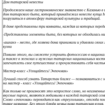
Дом татарской невесты
Продолжаем наше гастрономическое знакомство с Казанью в 
дом татарского быта, который принадлежал невесте купца М
погрузиться в атмосферу татарской культуры и традиций.
В доме представлены три комнаты, каждая из которых перед
-Представлены элементы быта, без которых не обходилась ни 
-ашханэ – место, где хозяева дома принимали и удивляли свои
кухни
Помимо этого, вы сможете устроить фотосессию в национал
а также в женских и мужских татарских национальных кос
запечатлеть свое путешествие и прочувствовать себя часть
Мастер-класс «Угощайтесь! Эчпочмак»
Лучший способ узнать Татарстан ближе — познакомиться с м
на мастер - класс «Угощайтесь! Эчпочмак»
Как только не произносят это непростое слово, но неизменн
вкусные пироги, являются любимыми в каждой татарской семь
Слово «эчпочмак» переводится как «треугольник», отсюда пон
такое название. Без этого блюда немыслима татарская кухня.