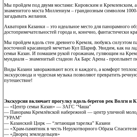
Мы пройдем под двумя мостами: Кировским и Кремлевским, а
знаменитого моста Миллениум – грандиозным символом 1000-л
загадывать желания.
Акватория Казанки – это идеальное место для панорамного об
достопримечательностей города и, конечно, фантастически к
Мы пройдем вдоль стен древнего Кремля, любуясь силуэтом
восточной красавицей мечетью Кул Шариф. Увидим, как на ла
семьи Казан. И помашем рукой горожанам, гуляющим на Кре
мундиаля – знаменитый стадион Ак Барс Арена - проплывет пе
Виды Казани завораживают всех и каждого, а комфорт теплохо
экскурсовода и чудесная музыка позволяют превратить речную
путешествие!
Экскурсия включает прогулку вдоль берегов рек Волги и К
— «Центр семьи Казан» — ЗАГС "Чаша"
— Панорама Кремлёвской набережной — центр уличной молод
"УРАМ"
— Казанский Цирк — “летающая тарелка” Казани
— «Храм-памятник в честь Нерукотворного Образа Спасителя
— «Дворец земледельцев»