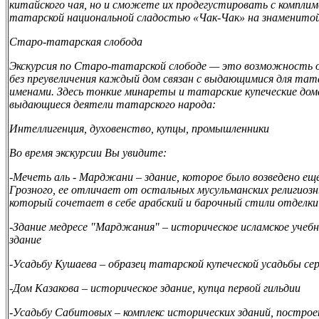
китайского чая, но и сможете их продегустировать с компл
татарской национальной сладостью «Чак-Чак» на знаменитой
Старо-татарская слобода
Экскурсия по Старо-татарской слободе — это возможность оку
без преувеличения каждый дом связан с выдающимися для тат
именами. Здесь тонкие минареты и татарские купеческие дом
выдающиеся деятели татарского народа:
Интеллигенция, духовенство, купцы, промышленники
Во время экскурсии Вы увидите:
-Мечеть аль - Марджани – здание, которое было возведено ещ
Грозного, ее отличает от остальных мусульманских религиоз
который сочетает в себе арабский и барочный стили отделки
-Здание медресе "Марджания" – историческое исламское учебн
здание
-Усадьбу Кушаева – образец татарской купеческой усадьбы с
-Дом Казакова – историческое здание, купца первой гильдии
-Усадьбу Сабитовых – комплекс исторических зданий, построе