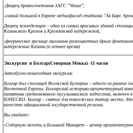
-Дворец бракосочетания
ЗАГС "Чаша"
;
-самый большой в Европе медиафасад
стадиона "Ак Барс Арен
Дворец земледельцев
– одно из самых красивых зданий столицы
Казанского Кремля и Кремлевской набережной;
-феерическое зрелище миллиона разноцветных брызг фонтано
набережные Казани (в летнее время)
Экскурсия в Болгар(Северная Мекка) -11 часов
Автобусно-пешеходная экскурсия:
Болгар был столицей Волжской Булгарии – одного из ранних г
Восточной Европы. Болгарский историко-архитектурный компл
памятник средневекового мусульманского зодчества, включен в
ЮНЕСКО. Болгар – святое для поволжских татар место. Здесь
качестве официальной государственной религии.
Вы увидите:
-Соборную мечеть и Большой Минарет – центр архитектурно