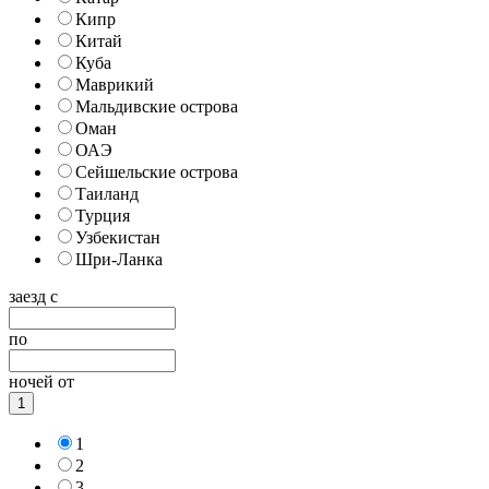
Кипр
Китай
Куба
Маврикий
Мальдивские острова
Оман
ОАЭ
Сейшельские острова
Таиланд
Турция
Узбекистан
Шри-Ланка
заезд с
по
ночей от
1
1
2
3