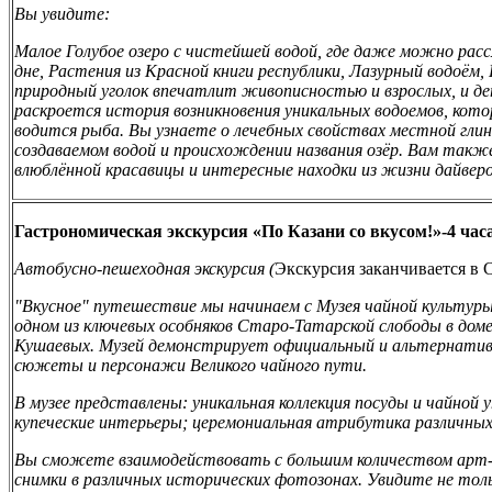
Вы увидите:
Малое Голубое озеро с чистейшей водой, где даже можно рас
дне, Растения из Красной книги республики, Лазурный водоём
природный уголок впечатлит живописностью и взрослых, и д
раскроется история возникновения уникальных водоемов, кото
водится рыба. Вы узнаете о лечебных свойствах местной гли
создаваемом водой и происхождении названия озёр. Вам также
влюблённой красавицы и интересные находки из жизни дайвер
Гастрономическая экскурсия «По Казани со вкусом!»-4 час
Автобусно-пешеходная экскурсия (
Экскурсия заканчивается в С
"Вкусное" путешествие мы начинаем с Музея чайной культур
одном из ключевых особняков Старо-Татарской слободы в дом
Кушаевых. Музей демонстрирует официальный и альтернативн
сюжеты и персонажи Великого чайного пути.
В музее представлены: уникальная коллекция посуды и чайной
купеческие интерьеры; церемониальная атрибутика различны
Вы сможете взаимодействовать с большим количеством арт-
снимки в различных исторических фотозонах. Увидите не тол