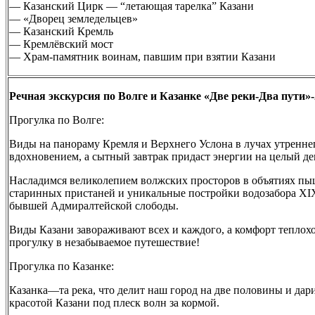
— Казанский Цирк — “летающая тарелка” Казани
— «Дворец земледельцев»
— Казанский Кремль
— Кремлёвский мост
— Храм-памятник воинам, павшим при взятии Казани
Речная экскурсия по Волге и Казанке «Две реки-Два пути»-
Прогулка по Волге:
Виды на панораму Кремля и Верхнего Услона в лучах утренне
вдохновением, а сытный завтрак придаст энергии на целый де
Насладимся великолепием волжских просторов в объятиях пыш
старинных пристаней и уникальные постройки водозабора XI
бывшей Адмиралтейской слободы.
Виды Казани завораживают всех и каждого, а комфорт теплох
прогулку в незабываемое путешествие!
Прогулка по Казанке:
Казанка—та река, что делит наш город на две половины и дар
красотой Казани под плеск волн за кормой.