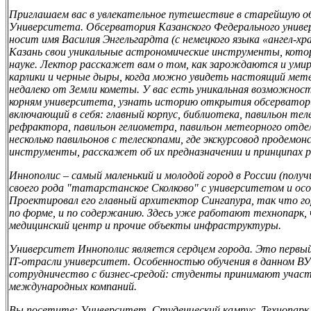
Приглашаем вас в увлекательное путешествие в старейшую о
Университета. Обсерватория Казанского Федерального универ
носит имя Василия Энгельгардта (с немецкого языка «ангел-хр
Казань свои уникальные астрономические инструменты, кото
науке. Лектор расскажет вам о том, как зарождаются и уми
карлики и черные дыры, когда можно увидеть настоящий ме
недалеко от Земли кометы. У вас есть уникальная возможнос
корням университета, узнать историю открытия обсерватори
включающий в себя: главный корпус, библиотека, павильон тел
рефрактора,
павильон гелиометра
,
павильон метеорного отде
несколько павильонов с телескопами, где экскурсовод продем
инструменты, расскажет об их предназначении и принципах 
Иннополис – самый маленький и молодой город в России (получ
своего рода "татарстанское Сколково" с университетом и осо
Проектировал его главный архитектор Сингапура, так что г
по форме, и по содержанию. Здесь уже работают технопарк,
медицинский центр и прочие объекты инфраструктуры.
Университет Иннополис является сердцем города. Это первый
IT-отрасли университет. Особенностью обучения в данном ВУ
сотрудничество с бизнес-средой: студенты принимают участи
международных компаний.
Вы посетите: Университет, Студенческий кампус, Технопарк