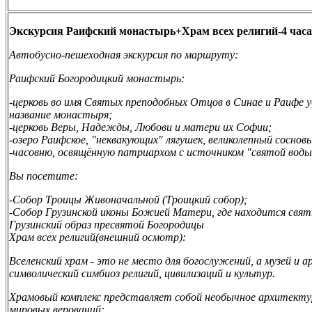
Экскурсия Раифский монастырь+Храм всех религий-4 часа
Автобусно-пешеходная экскурсия по маршруту:
Раифский Богородицкий монастырь:
-церковь во имя Святых преподобных Отцов в Синае и Раифе 
название монастыря;
-церковь Веры, Надежды, Любови и матери их Софии;
-озеро Раифское, "неквакующих" лягушек, великолепный сосновы
-часовню, освящённую патриархом с источником "святой воды
Вы посетите:
-Собор Троицы Живоначальной (Троицкий собор);
-Собор Грузинской иконы Божией Матери, где находится свя
Грузинский образ пресвятой Богородицы
Храм всех религий(внешний осмотр):
Вселенский храм - это не место для богослужений, а музей и
символический симбиоз религий, цивилизаций
и культур.
Храмовый комплекс представляет собой необычное архитекту
мировых верований: