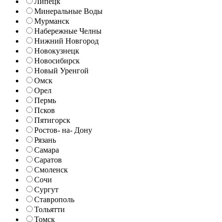
Липецк
Минеральные Воды
Мурманск
Набережные Челны
Нижний Новгород
Новокузнецк
Новосибирск
Новый Уренгой
Омск
Орел
Пермь
Псков
Пятигорск
Ростов- на- Дону
Рязань
Самара
Саратов
Смоленск
Сочи
Сургут
Ставрополь
Тольятти
Томск