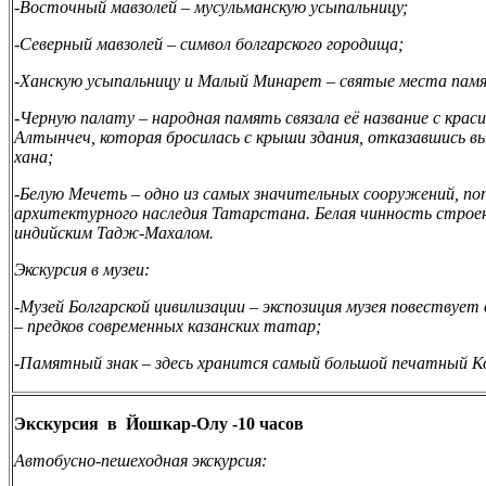
-Восточный мавзолей – мусульманскую усыпальницу;
-Северный мавзолей – символ болгарского городища;
-Ханскую усыпальницу и Малый Минарет – святые места памя
-Черную палату – народная память связала её название с краси
Алтынчеч, которая бросилась с крыши здания, отказавшись 
хана;
-
Белую Мечеть
– одно из самых значительных сооружений, по
архитектурного наследия Татарстана. Белая чинность строен
индийским Тадж-Махалом.
Экскурсия в музеи:
-
Музей Болгарской цивилизации
– экспозиция музея повествует
– предков современных казанских татар;
-Памятный знак
– здесь хранится самый большой печатный Ко
Экскурсия в Йошкар-Олу -10 часов
Автобусно-пешеходная экскурсия: