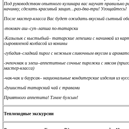
Под руководством опытного кулинара вас научат правильно
начинку, сделать красивый защип…раз-два-три! Угощайтесь!
После мастер-класса Вас будет ожидать вкусный сытный обе
-токмач аш–суп–лапша по-татарски
-Казылык с кыстыбый– татарские лепешки с начинкой из кар
сыровяленой колбасой из конины
-губадия–сладкий пирог с нежным сливочным вкусом и аромат
-эчпочмак и элеш–аппетитные сочные пирожки с мясом (приго
мастер-класса)
-чак-чак и баурсак– национальные кондитерские изделия из ку
-душистый татарский чай с травами
Приятного аппетита! Тәмле булсын!
Теплоходные экскурсии