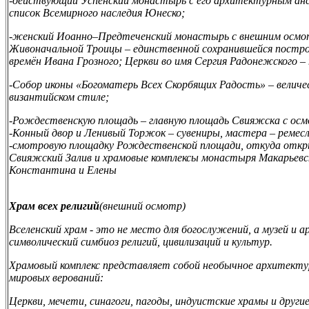
-
действующий Успенский монастырь с его архитектурным анса
список Всемирного наследия Юнеско;
-
женский Иоанно–Предтеченский монастырь с внешним осмот
Живоначальной Троицы – единственной сохранившейся построй
времён Ивана Грозного; Церкви во имя Сергия Радонежского –
-
Собор иконы «Богоматерь Всех Скорбящих Радость» – величе
византийском стиле;
-Рождественскую площадь – главную площадь Свияжска с осм
-
Конный двор и Ленивый Торжок – сувениры, мастера – ремесл
-
смотровую площадку Рождественской площади, откуда откр
Свияжский Залив и храмовые комплексы монастыря Макарьевс
Константина и Елены
Храм всех религий
(внешний осмотр)
Вселенский храм - это не место для богослужений, а музей и
символический симбиоз религий, цивилизаций
и культур.
Храмовый комплекс представляет собой необычное архитекту
мировых верований:
Церкви
,
мечети
,
синагоги
,
пагоды
,
индуистские храмы и други