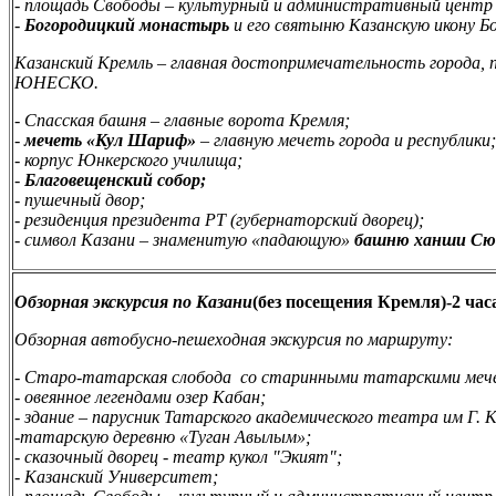
- площадь Свободы – культурный и административный центр
-
Богородицкий монастырь
и его святыню Казанскую икону 
Казанский Кремль – главная достопримечательность города, 
ЮНЕСКО.
- Спасская башня – главные ворота Кремля;
-
мечеть «Кул Шариф»
– главную мечеть города и республики;
- корпус Юнкерского училища;
-
Благовещенский собор;
- пушечный двор;
- резиденция президента РТ (губернаторский дворец);
- символ Казани – знаменитую «падающую»
башню ханши Сю
Обзорная экскурсия по Казани
(без посещения Кремля)-2 час
Обзорная автобусно-пешеходная экскурсия по маршруту:
- Старо-татарская слобода со старинными татарскими меч
- овеянное легендами
озер Кабан;
- здание – парусник Татарского академического
театра им Г. 
-
татарскую деревню «Туган Авылым»;
- сказочный дворец -
театр кукол "Экият";
- Казанский Университет;