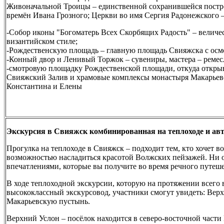
Живоначальной Троицы – единственной сохранившейся постро
времён Ивана Грозного; Церкви во имя Сергия Радонежского –
-Собор иконы "Богоматерь Всех Скорбящих Радость" – величе
византийском стиле;
-Рождественскую площадь – главную площадь Свияжска с осм
-Конный двор и Ленивый Торжок – сувениры, мастера – ремес
-смотровую площадку Рождественской площади, откуда откры
Свияжский Залив и храмовые комплексы монастыря Макарьев
Константина и Елены
Экскурсия в Свияжск комбинированная на теплоходе и авто
Прогулка на теплоходе в Свияжск – подходит тем, кто хочет в
возможностью насладиться красотой Волжских пейзажей. Ни о
впечатлениями, которые вы получите во время речного путеше
В ходе теплоходной экскурсии, которую на протяжении всего
высококлассный экскурсовод, участники смогут увидеть: Ве
Макарьевскую пустынь.
Верхний Услон – посёлок находится в северо-восточной част