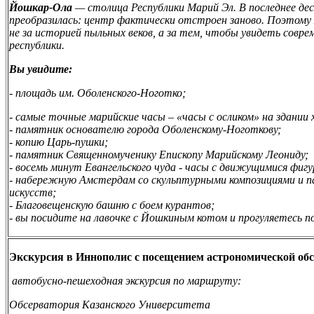
Йошкар-Ола
— столица Республики Марий Эл. В последнее д
преобразилась: центр фактически отстроен заново. Поэтому 
не за историей пыльных веков, а за тем, чтобы увидеть совре
республики.
Вы увидите:
- площадь им. Оболенского-Ноготко;
- самые точные марийские часы – «часы с осликом» на здании
- памятник основателю города Оболенскому-Ноготкову;
- копию Царь-пушки;
- памятник Священномученику Епископу Марийскому Леониду;
- восемь минут Евангельского чуда - часы с движущимися фиг
- набережную Амстердам со скульптурными композициями и 
искусств;
- Благовещенскую башню с боем курантов;
- вы посидите на лавочке с Йошкиным котом и прогуляетесь п
Экскурсия в Иннополис с посещением астрономической об
автобусно-пешеходная экскурсия по маршруту:
Обсерватория Казанского Университета