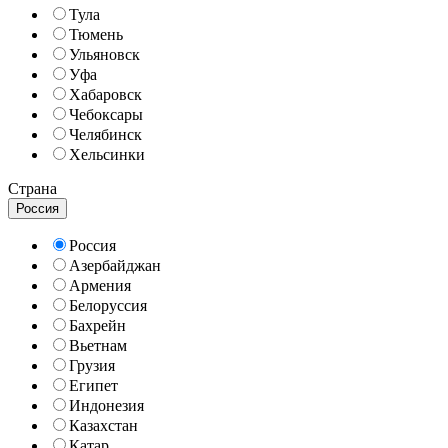
Тула
Тюмень
Ульяновск
Уфа
Хабаровск
Чебоксары
Челябинск
Хельсинки
Страна
Россия
Россия
Азербайджан
Армения
Белоруссия
Бахрейн
Вьетнам
Грузия
Египет
Индонезия
Казахстан
Катар