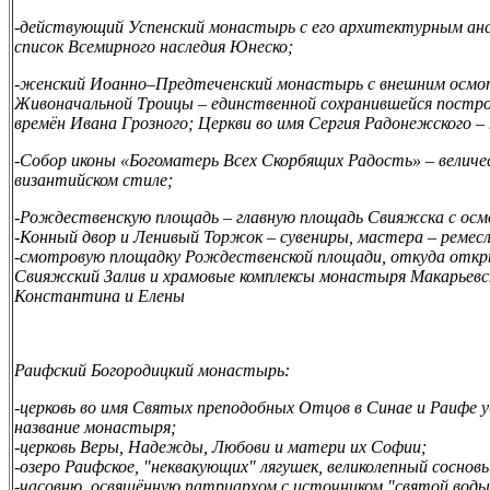
-
действующий Успенский монастырь с его архитектурным анса
список Всемирного наследия Юнеско;
-
женский Иоанно–Предтеченский монастырь с внешним осмот
Живоначальной Троицы – единственной сохранившейся построй
времён Ивана Грозного; Церкви во имя Сергия Радонежского –
-
Собор иконы «Богоматерь Всех Скорбящих Радость» – величе
византийском стиле;
-Рождественскую площадь – главную площадь Свияжска с осм
-
Конный двор и Ленивый Торжок – сувениры, мастера – ремесл
-
смотровую площадку Рождественской площади, откуда откр
Свияжский Залив и храмовые комплексы монастыря Макарьевс
Константина и Елены
Раифский Богородицкий монастырь:
-церковь во имя Святых преподобных Отцов в Синае и Раифе 
название монастыря;
-церковь Веры, Надежды, Любови и матери их Софии;
-озеро Раифское, "неквакующих" лягушек, великолепный сосновы
-часовню, освящённую патриархом с источником "святой воды