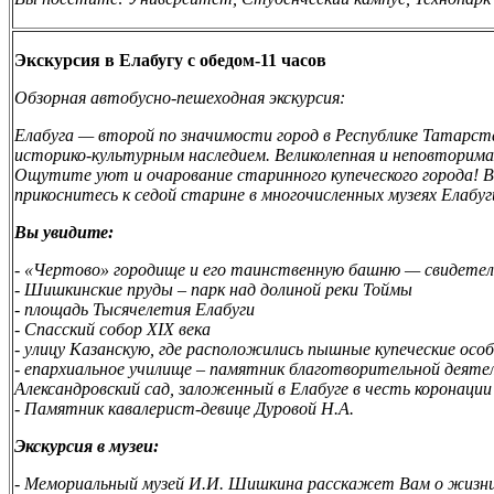
Экскурсия в Елабугу с обедом-11 часов
Обзорная автобусно-пешеходная экскурсия:
Елабуга — второй по значимости город в Республике Татарс
историко-культурным наследием. Великолепная и неповторимая
Ощутите уют и очарование старинного купеческого города! В
прикоснитесь к седой старине в многочисленных музеях Елабуг
Вы увидите:
- «Чертово» городище и его таинственную башню — свидетел
- Шишкинские пруды – парк над долиной реки Тоймы
- площадь Тысячелетия Елабуги
- Спасский собор XIX века
- улицу Казанскую, где расположились пышные купеческие осо
- епархиальное училище – памятник благотворительной деяте
Александровский сад, заложенный в Елабуге в честь коронации
- Памятник кавалерист-девице Дуровой Н.А.
Экскурсия в музеи:
- Мемориальный музей И.И. Шишкина расскажет Вам о жизни в