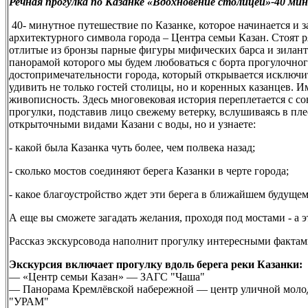
Речная прогулка по Казанке «Вдохновение столицей»-40 мин
40- минутное путешествие по Казанке, которое начинается и з
архитектурного символа города – Центра семьи Казан. Стоят 
отлитые из бронзы парные фигуры мифических барса и зилант
панорамой которого мы будем любоваться с борта прогулочног
достопримечательности города, который открывается исключи
удивить не только гостей столицы, но и коренных казанцев. 
живописность. Здесь многовековая история переплетается с с
прогулки, подставив лицо свежему ветерку, вслушиваясь в пле
открыточными видами Казани с воды, но и узнаете:
- какой была Казанка чуть более, чем полвека назад;
- сколько мостов соединяют берега Казанки в черте города;
- какое благоустройство ждет эти берега в ближайшем будущем
А еще вы сможете загадать желания, проходя под мостами - а 
Рассказ экскурсовода наполнит прогулку интересными фактами
Экскурсия включает прогулку вдоль берега реки Казанки:
— «Центр семьи Казан» — ЗАГС "Чаша"
— Панорама Кремлёвской набережной — центр уличной молод
"УРАМ"