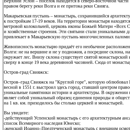
Верхний Услон – посёлок находится в северо-восточной част
правом берегу реки Волга и ее притока реки Свияга.
Макарьевская пустынь – монастырь, сохранившийся архитекту
к постройкам 17-19 веков. На территории монастыря находятся
метровой колокольней, церковь иконы Божьей Матери «Всех С
и хозяйственные строения. Эти святыни стали уникальными дл
привлекает в Макарьевскую пустынь многочисленных паломн
Живописность монастырю придаёт его необычное расположен
Волги: не на вершине и не у подножия, а посредине склона, на
окружает лес. Внизу склона существует святой монастырский
сверху в конце 19 века деревянной часовней. Сюда от монасты
Остров-град Свияжск:
Остров–град Свияжск на "Круглой горе", которую облюбовал 
весной в 1551 г. выстроил здесь город, ставший центром прав
уникальные памятники истории и архитектуры. В окружении
являет собой уникальный образец единения природы и обществ
на 1 кв. км. приходилось бы столько церквей и монастырей.
Вы увидите:
-действующий Успенский монастырь с его архитектурным анс
список Всемирного наследия Юнеско;
-женский Иоанно–Предтеченский монастырь с внешним осмот