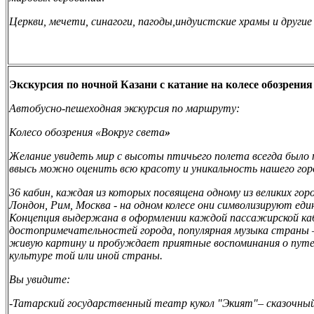
Церкви
,
мечети
,
синагоги
,
пагоды
,
индуистские храмы и другие
Экскурсия по ночной Казани с катание на колесе обозрения 
Автобусно-пешеходная экскурсия по маршруту:
Колесо обозрения «Вокруг света
»
Желание увидеть мир с высоты птичьего полета всегда было 
ввысь можно оценить всю красоту и уникальность нашего гор
36 кабин, каждая из которых посвящена одному из великих го
Лондон, Рим, Москва - на одном колесе они символизируют ед
Концепция выдержана в оформлении каждой пассажирской ка
достопримечательностей города, популярная музыка страны 
живую картину и пробуждает приятные воспоминания о путе
культуре той или иной страны.
Вы увидите:
-Татарский государственный
театр кукол "Экият"
– сказочны