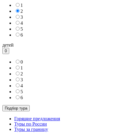
1
2
3
4
5
6
детей
0
0
1
2
3
4
5
6
Горящие предложения
Туры по России
Туры за границу