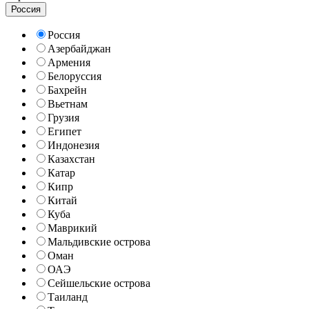
Россия
Россия
Азербайджан
Армения
Белоруссия
Бахрейн
Вьетнам
Грузия
Египет
Индонезия
Казахстан
Катар
Кипр
Китай
Куба
Маврикий
Мальдивские острова
Оман
ОАЭ
Сейшельские острова
Таиланд