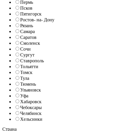
Пермь
Псков
Пятигорск
Ростов- на- Дону
Рязань
Самара
Саратов
Смоленск
Сочи
Сургут
Ставрополь
Тольятти
Томск
Тула
Тюмень
Ульяновск
Уфа
Хабаровск
Чебоксары
Челябинск
Хельсинки
Страна