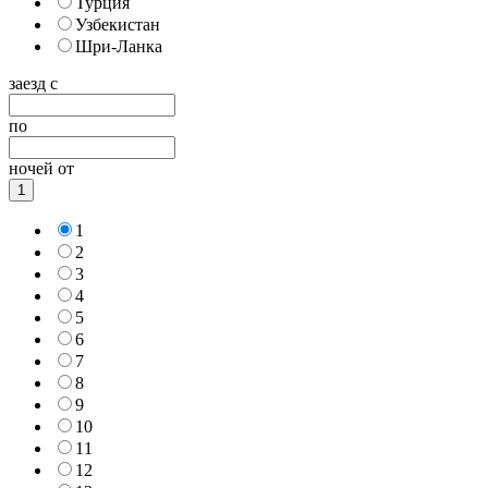
Турция
Узбекистан
Шри-Ланка
заезд с
по
ночей от
1
1
2
3
4
5
6
7
8
9
10
11
12