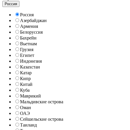
Россия
Россия
Азербайджан
Армения
Белоруссия
Бахрейн
Вьетнам
Грузия
Египет
Индонезия
Казахстан
Катар
Кипр
Китай
Куба
Маврикий
Мальдивские острова
Оман
ОАЭ
Сейшельские острова
Таиланд