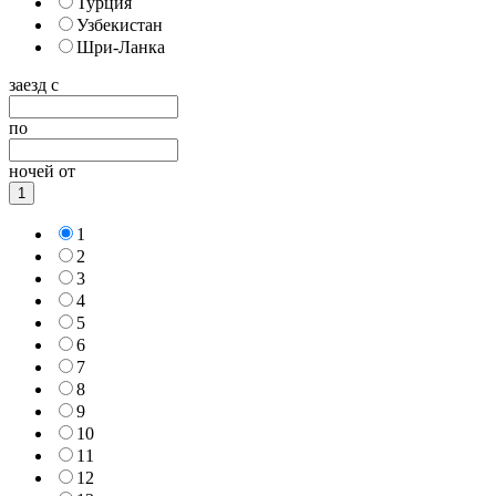
Турция
Узбекистан
Шри-Ланка
заезд с
по
ночей от
1
1
2
3
4
5
6
7
8
9
10
11
12