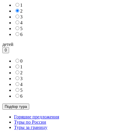
1
2
3
4
5
6
детей
0
0
1
2
3
4
5
6
Горящие предложения
Туры по России
Туры за границу