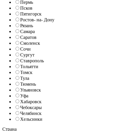
Пермь
Псков
Пятигорск
Ростов- на- Дону
Рязань
Самара
Саратов
Смоленск
Сочи
Сургут
Ставрополь
Тольятти
Томск
Тула
Тюмень
Ульяновск
Уфа
Хабаровск
Чебоксары
Челябинск
Хельсинки
Страна