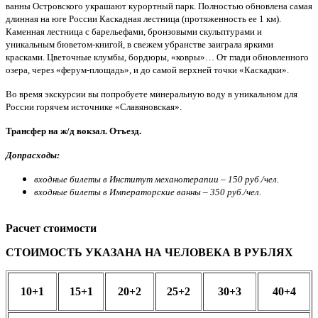
ванны Островского украшают курортный парк. Полностью обновлена самая
длинная на юге России Каскадная лестница (протяженность ее 1 км).
Каменная лестница с барельефами, бронзовыми скульптурами и
уникальным бюветом-книгой, в свежем убранстве заиграла яркими
красками. Цветочные клумбы, бордюры, «ковры»… От глади обновленного
озера, через «ферум-площадь», и до самой верхней точки «Каскадки».
Во время экскурсии вы попробуете минеральную воду в уникальном для
России горячем источнике «Славяновская».
Трансфер на ж/д вокзал. Отъезд.
Допрасходы:
входные билеты в Институт механотерапии – 150 руб./чел.
входные билеты в Императорские ванны – 350 руб./чел.
Расчет стоимости
СТОИМОСТЬ УКАЗАНА НА ЧЕЛОВЕКА В РУБЛЯХ
10+1
15+1
20+2
25+2
30+3
40+4