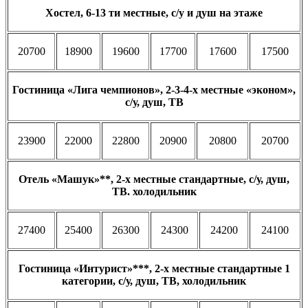
Хостел, 6-13 ти местные, с/у и душ на этаже
20700
18900
19600
17700
17600
17500
Гостиница «Лига чемпионов», 2-3-4-х местные «эконом»,
с/у, душ, ТВ
23900
22000
22800
20900
20800
20700
Отель «Машук»**, 2-х местные стандартные, с/у, душ,
ТВ. холодильник
27400
25400
26300
24300
24200
24100
Гостиница «Интурист»***, 2-х местные стандартные 1
категории,
с/у, душ, ТВ, холодильник