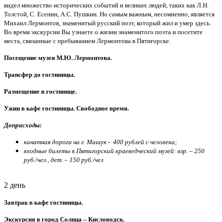
видел множество исторических событий и великих людей, таких как Л.Н.
Толстой, С. Есенин, А.С. Пушкин. Но самым важным, несомненно, является
Михаил Лермонтов, знаменитый русский поэт, который жил и умер здесь.
Во время экскурсии Вы узнаете о жизни знаменитого поэта и посетите
места, связанные с пребыванием Лермонтова в Пятигорске.
Посещение музея М.Ю. Лермонтова.
Трансфер до гостиницы.
Размещение в гостинице.
Ужин в кафе гостиницы. Свободное время.
Допрасходы:
канатная дорога на г. Машук - 400 рублей с человека;
входные билеты в Пятигорский краеведческий музей: взр. – 250
руб./чел., дет. – 150 руб./чел
2 день
Завтрак в кафе гостиницы.
Экскурсия в город Солнца – Кисловодск.