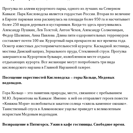
Прогулка по аллеям курортного парка, одного из лучших на Северном
Кавказе. Парк Кисловодска является гордостью России. Вторая по величине
в Европе парковая зона раскинулась на площади более 950 га и насчитывает
более 250 видов деревьев и кустарников. Когда-то здесь прогуливались
Александр Пушкин, Лев Толстой, Антон Чехов, Александр Солженицын,
Федор Шаляпин, Анна Павлова. Длина пяти оздоровительных терренкуров
составляет почти 100 км. Курортный парк прекрасен во все времена года.
Осмотр известных достопримечательностей курорта: Каскадной лестницы,
мостика Дамский каприз, Зеркального пруда, Стеклянной струи. Прогулка
завершится на Курортном бульваре, излюбленном месте отдыха
отдыхающих курорта. Все желающие могут попробовать три вида
кисловодского нарзана в Главной Нарзанной галерее.
Посещение окрестностей Кисловодска – горы Кольцо, Медовых
водопадов.
Гора Кольцо – это памятник природы, место, связанное с пребыванием
М.Ю. Лермонтова на Кавказе. Именно к ней он отправляет героев повести
«Княжна Мэри» полюбоваться закатом солнца «сквозь каменное окошко».
Таинственный спуск в Аликоновское ущелье приведет к великолепным
искристым Медовым водопадам.
Возвращение в Пятигорск. Ужин в кафе гостиницы. Свободное время.