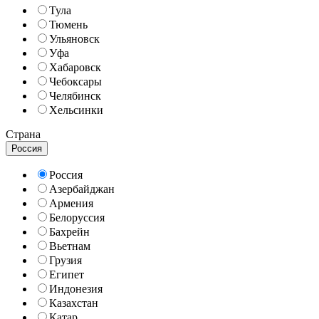
Тула
Тюмень
Ульяновск
Уфа
Хабаровск
Чебоксары
Челябинск
Хельсинки
Страна
Россия
Россия
Азербайджан
Армения
Белоруссия
Бахрейн
Вьетнам
Грузия
Египет
Индонезия
Казахстан
Катар