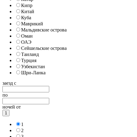
Кипр
Китай
Куба
Маврикий
Мальдивские острова
Оман
ОАЭ
Сейшельские острова
Таиланд
Турция
Узбекистан
Шри-Ланка
заезд с
по
ночей от
1
1
2
3