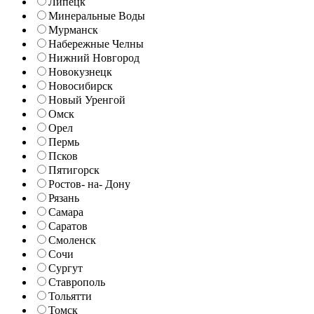
Липецк
Минеральные Воды
Мурманск
Набережные Челны
Нижний Новгород
Новокузнецк
Новосибирск
Новый Уренгой
Омск
Орел
Пермь
Псков
Пятигорск
Ростов- на- Дону
Рязань
Самара
Саратов
Смоленск
Сочи
Сургут
Ставрополь
Тольятти
Томск