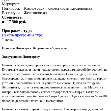
Маршрут:
Пятигорск – Кисловодск – окрестности Кисловодска –
Ессентуки – Железноводск
Стоимость:
от 17 500 руб.
Программа тура
Печать программы тура
1 день
Приезд в Пятигорск. Встреча на ж/д вокзале.
Экскурсия по Пятигорску.
Пятигорск в последнее время значительно приукрасился и похорошел.
Курортные скверы и парки похвастаются перед вами новой брусчаткой, на
знаменитом Провале вас встретит бронзовый Остап Бендер, а новые
балюстрады, фонтаны и смотровые площадки сделают прогулку по городу
уютной и запоминающейся. А увидите вы много: Провал, место дуэли
Лермонтова, гроты и галереи, поднимитесь на вершину горы Машук, на
которой в хорошую погоду с вами поздоровается Эльбрус. Также вы
посетите полностью обновленный парк Цветник. Здесь высажено более 80
молодых деревьев и почти 800 кустарников.
Пятигорск - самый старый город в регионе. Пятигорск – город, который