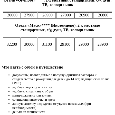
Отель «Olympos»****, 2-х местный стандартный, с/у, душ,
ТВ, холодильник
30000
27900
28900
27000
26900
26800
Отель «Маск»**** (Иноземцево), 2-х местные
стандартные, с/у, душ, ТВ, холодильник
32200
30000
31100
29100
29000
28900
Что взять с собой в путешествие
документы, необходимые в поездку (оригинал паспорта и
свидетельства о рождении для детей до 14 лет, медицинский полис
ОМС).
удобную одежду по сезону
удобную спортивную обувь
плащ-дождевик или зонтик
солнцезащитные очки и крем
личную аптечку и средство от укусов насекомых (при
необходимости)
деньги на личные цели