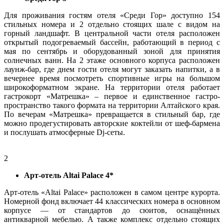
Для проживания гостям отеля «Среди Гор» доступно 154
стильных номера и 2 отдельно стоящих шале с видом на
горный ландшафт. В центральной части отеля расположен
открытый подогреваемый бассейн, работающий в период с
мая по сентябрь и оборудованный зоной для принятия
солнечных ванн. На 2 этаже основного корпуса расположен
лаунж-бар, где днем гости отеля могут заказать напитки, а в
вечернее время посмотреть спортивные игры на большом
широкоформатном экране. На территории отеля работает
гастрокорт «Матрешка» – первое и единственное гастро-
пространство такого формата на территории Алтайского края.
По вечерам «Матрешка» превращается в стильный бар, где
можно продегустировать авторские коктейли от шеф-бармена
и послушать атмосферные Dj-сеты.
2
Арт-отель Altai Palace 4*
Арт-отель «Altai Palace» расположен в самом центре курорта.
Номерной фонд включает 44 классических номера в основном
корпусе — от стандартов до сюитов, оснащённых
антикварной мебелью. А также комплекс отдельно стоящих