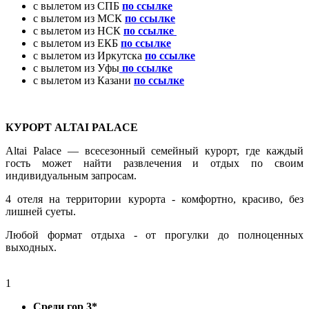
с вылетом из СПБ
по ссылке
с вылетом из МСК
по ссылке
с вылетом из НСК
по ссылке
с вылетом из ЕКБ
по ссылке
с вылетом из Иркутска
по ссылке
с вылетом из Уфы
по ссылке
с вылетом из Казани
по ссылке
КУРОРТ ALTAI PALACE
Altai Palace — всесезонный семейный курорт, где каждый
гость может найти развлечения и отдых по своим
индивидуальным запросам.
4 отеля на территории курорта - комфортно, красиво, без
лишней суеты.
Любой формат отдыха - от прогулки до полноценных
выходных.
1
Среди гор 3*