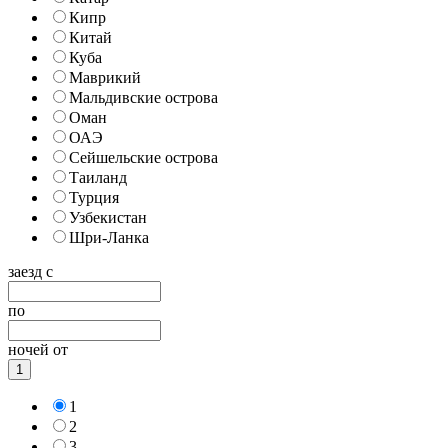
Кипр
Китай
Куба
Маврикий
Мальдивские острова
Оман
ОАЭ
Сейшельские острова
Таиланд
Турция
Узбекистан
Шри-Ланка
заезд с
по
ночей от
1
1
2
3