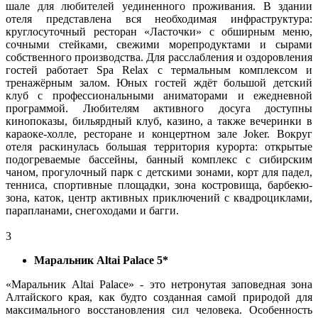
шале для любителей уединенного проживания. В здании
отеля представлена вся необходимая инфраструктура:
круглосуточный ресторан «Ласточки» с обширным меню,
сочными стейками, свежими морепродуктами и сырами
собственного производства. Для расслабления и оздоровления
гостей работает Spa Relax с термальным комплексом и
тренажёрным залом. Юных гостей ждёт большой детский
клуб с профессиональными аниматорами и ежедневной
программой. Любителям активного досуга доступны
кинопоказы, бильярдный клуб, казино, а также вечеринки в
караоке-холле, ресторане и концертном зале Joker. Вокруг
отеля раскинулась большая территория курорта: открытые
подогреваемые бассейны, банный комплекс с сибирским
чаном, прогулочный парк с детскими зонами, корт для падел,
тенниса, спортивные площадки, зона костровища, барбекю-
зона, каток, центр активных приключений с квадроциклами,
парапланами, снегоходами и багги.
3
Маральник Altai Palace 5*
«Маральник Altai Palace» - это нетронутая заповедная зона
Алтайского края, как будто созданная самой природой для
максимального восстановления сил человека. Особенность