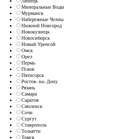
Липецк
Минеральные Воды
Мурманск
Набережные Челны
Нижний Новгород
Новокузнецк
Новосибирск
Новый Уренгой
Омск
Орел
Пермь
Псков
Пятигорск
Ростов- на- Дону
Рязань
Самара
Саратов
Смоленск
Сочи
Сургут
Ставрополь
Тольятти
Томск