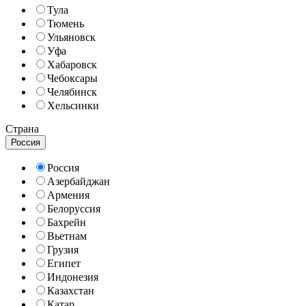
Тула
Тюмень
Ульяновск
Уфа
Хабаровск
Чебоксары
Челябинск
Хельсинки
Страна
Россия
Россия
Азербайджан
Армения
Белоруссия
Бахрейн
Вьетнам
Грузия
Египет
Индонезия
Казахстан
Катар