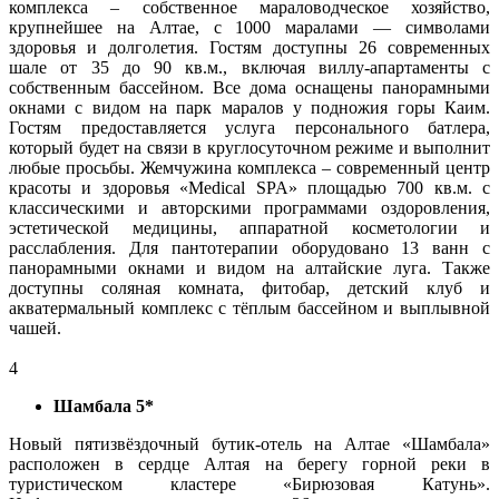
комплекса – собственное мараловодческое хозяйство,
крупнейшее на Алтае, с 1000 маралами — символами
здоровья и долголетия. Гостям доступны 26 современных
шале от 35 до 90 кв.м., включая виллу-апартаменты с
собственным бассейном. Все дома оснащены панорамными
окнами с видом на парк маралов у подножия горы Каим.
Гостям предоставляется услуга персонального батлера,
который будет на связи в круглосуточном режиме и выполнит
любые просьбы. Жемчужина комплекса – современный центр
красоты и здоровья «Medical SPA» площадью 700 кв.м. с
классическими и авторскими программами оздоровления,
эстетической медицины, аппаратной косметологии и
расслабления. Для пантотерапии оборудовано 13 ванн с
панорамными окнами и видом на алтайские луга. Также
доступны соляная комната, фитобар, детский клуб и
акватермальный комплекс с тёплым бассейном и выплывной
чашей.
4
Шамбала 5*
Новый пятизвёздочный бутик-отель на Алтае «Шамбала»
расположен в сердце Алтая на берегу горной реки в
туристическом кластере «Бирюзовая Катунь».