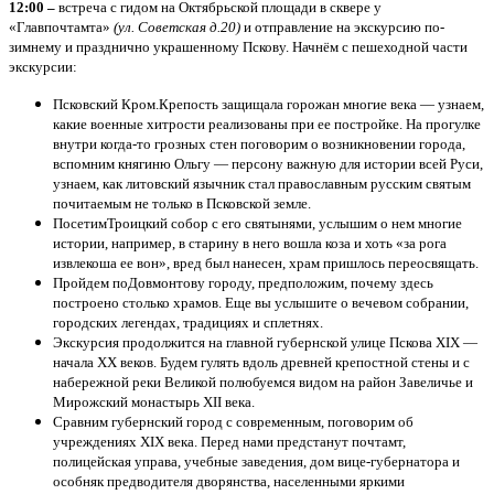
12:00 –
встреча с гидом на Октябрьской площади в сквере у
«Главпочтамта»
(ул. Советская д.20)
и отправление на экскурсию по-
зимнему и празднично украшенному Пскову. Начнём с пешеходной части
экскурсии:
Псковский Кром.Крепость защищала горожан многие века — узнаем,
какие военные хитрости реализованы при ее постройке. На прогулке
внутри когда-то грозных стен поговорим о возникновении города,
вспомним княгиню Ольгу — персону важную для истории всей Руси,
узнаем, как литовский язычник стал православным русским святым
почитаемым не только в Псковской земле.
ПосетимТроицкий собор с его святынями, услышим о нем многие
истории, например, в старину в него вошла коза и хоть «за рога
извлекоша ее вон», вред был нанесен, храм пришлось переосвящать.
Пройдем поДовмонтову городу, предположим, почему здесь
построено столько храмов. Еще вы услышите о вечевом собрании,
городских легендах, традициях и сплетнях.
Экскурсия продолжится на главной губернской улице Пскова XIX —
начала ХХ веков. Будем гулять вдоль древней крепостной стены и с
набережной реки Великой полюбуемся видом на район Завеличье и
Мирожский монастырь XII века.
Сравним губернский город с современным, поговорим об
учреждениях XIX века. Перед нами предстанут почтамт,
полицейская управа, учебные заведения, дом вице-губернатора и
особняк предводителя дворянства, населенными яркими