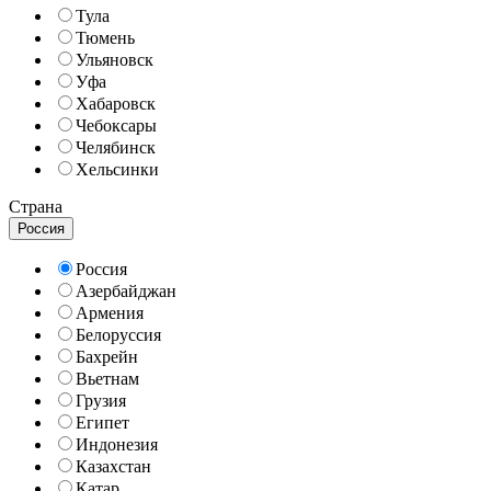
Тула
Тюмень
Ульяновск
Уфа
Хабаровск
Чебоксары
Челябинск
Хельсинки
Страна
Россия
Россия
Азербайджан
Армения
Белоруссия
Бахрейн
Вьетнам
Грузия
Египет
Индонезия
Казахстан
Катар