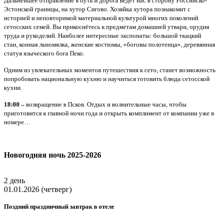
Дальнейшее отправление в путь и дорога ведёт нас в сторону Российско-
Эстонской границы, на хутор Сигово. Хозяйка хутора познакомит с
историей и неповторимой материальной культурой многих поколений
сетосских семей. Вы прикоснётесь к предметам домашней утвари, орудия
труда и рукоделий. Наиболее интересные экспонаты: большой ткацкий
стан, конная льномялка, женские костюмы, «боговы полотенца», деревянная
статуя языческого бога Пеко.
Одним из увлекательных моментов путешествия к сето, станет возможность
попробовать национальную кухню и научиться готовить блюда сетосской
кухни.
18:00 –
возвращение в Псков. Отдых и волнительные часы, чтобы
приготовится к главной ночи года и открыть комплимент от компании уже в
номере…
Новогодняя ночь 2025-2026
2 день
01.01.2026 (четверг)
Поздний праздничный завтрак в отеле