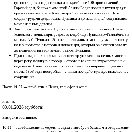
где поэт провел годы ссылки и создал более 100 произведений.
Барский дом, банька с комнатой Арины Родионовны и кухня дадут
представление о быте Александра Сергеевича в изгнании. Парк
создан трудами деда и сына Пушкина и до наших дней сохранились
мемориальные деревья.
Завершим знакомство с Пушкинскими Горами посещением Свято-
Успенского монастыря, родового кладбища Пушкиных-Ганнибалов и
могилы А.С. Пушкина. Это не просто дань памяти и уважения поэту,
но и знакомство с историей монастыря, который был славен задолго
до появления на этой земле предков Пушкина.
Приятным дополнением станет осмотр уникальных цепных мостов
через реку Великую в городе Острове в вечерней художественной
подсветке. Единственные сохранившиеся безопорные подвесные
мосты 1853 года постройки – уникальное действующее инженерное
сооружение.
После
19:00 —
прибытие в Псков, трансфер в отель
4 день
03.01.2026 (суббота)
Завтрак в гостинице.
10:00 –
освобождение номеров, посадка в автобус с багажом и отправление