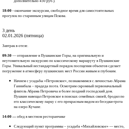
дополнительно 450 руб.).
18:00 -
окончание экскурсии, свободное время для самостоятельных
прогулок по старинным улицам Пскова.
3 день
02.01.2026 (пятница)
Завтрак в отеле.
09:30
— отправление в Пушкинские Горы, на оригинальную и
неутомительную экскурсию по классическому маршруту в Пушкинские
Горы. Уникальный нестандартный порядок посещения объектов сделает
погружение в атмосферу пушкинских мест России живым и глубоким.
Начнем с усадьбы «Петровское», познакомимся с личностью Абрама
Ганнибала – прадеда поэта. Осмотрим скромный первоначальный
флигель Абрама Петровича и более поздний господский дом.
Пушкин навещал Петровское в поисках семейных связей, бродил по
его классическому парку с его прекрасным видом из беседки-грота
на озеро Кучане.
14:00 —
обед в местном ресторанчике
Следующий пункт программы – усадьба «Михайловское» — место,