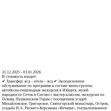
31.12.2025
-
03.01.2026
В стоимость входит:
✔ Трансфер: ж/д – отель – ж/д ✔ Экскурсионное
обслуживание по программе в составе мини-группы:
автобусно-пешеходная экскурсия в Изборск, музей
народности Сетов в Сигово с мастер-классом, экскурсии по
Пскову, Пушкинским Горам с посещением усадеб
Михайловское, Тригорское, Святогорский монастырь, Остров,
усадьба Н.А. Риского-Корсакова «Вечаша», театрализованное