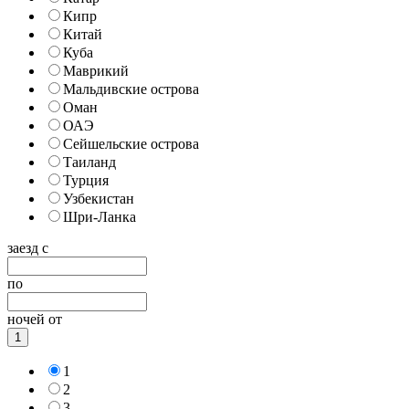
Кипр
Китай
Куба
Маврикий
Мальдивские острова
Оман
ОАЭ
Сейшельские острова
Таиланд
Турция
Узбекистан
Шри-Ланка
заезд с
по
ночей от
1
1
2
3