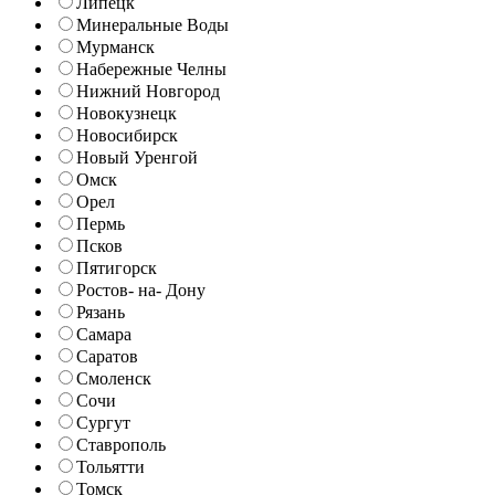
Липецк
Минеральные Воды
Мурманск
Набережные Челны
Нижний Новгород
Новокузнецк
Новосибирск
Новый Уренгой
Омск
Орел
Пермь
Псков
Пятигорск
Ростов- на- Дону
Рязань
Самара
Саратов
Смоленск
Сочи
Сургут
Ставрополь
Тольятти
Томск