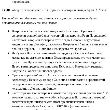
персонажами.
14:30 -
обед в ресторанчике «Я в Короне» в исторической усадьбе XIX века.
После обеда продолжаем знакомиться с городом из окон автобуса с
остановками в знаковых точках Пскова:
Покровская башня и храм Рождества и Покрова с Пролома–
свидетели славной победы псковичей над королём Речи Посполитой
Стефаном Баторием. Историю этой осады Пскова и о чудесном
видении старца Досифея, расскажут Покровская башня и уникальная
двойная церковь — Покрова и Рождества от Пролома.
Любуемся Псковом ссмотровой площадки у Ольгинской часовни, с
места, где по легенде, княгиня Ольга предсказала, что «на месте сем
будет храм Пресвятой Троицы и град велик зело и славен будет».
Перед вами предстанет панорама Псковского Крома и знаменитая
надпись: «Россия начинается здесь».
Сразу за городской чертой посетимвеличественный монумент
Александру Невскому на горе Соколиха с панорамой окрестностей
города и течения реки Великой, поговорим о памятнике и
легендарном Ледовом побоище.
Снетогорский монастырь и знакомство с фресковыми росписями XIV
века его главного храма — собора Рождества Богородицы, который
является выдающимся памятником древнепсковской школы
живописи внесённый в список ЮНЕСКО. (оплачивается