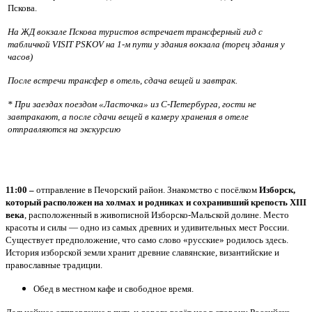
Пскова.
На ЖД вокзале Пскова туристов встречает трансферный гид с
табличкой
VISIT
PSKOV
на 1-м пути у здания вокзала (торец здания у
часов)
После встречи трансфер в отель, сдача вещей и завтрак.
* При заездах поездом «Ласточка» из С-Петербурга, гости не
завтракают, а после сдачи вещей в камеру хранения в отеле
отправляются на экскурсию
11:00 –
отправление в Печорский район. Знакомство с посёлком
Изборск,
который расположен на холмах и родниках и сохранивший крепость XIII
века
, расположенный в живописной Изборско-Мальской долине. Место
красоты и силы — одно из самых древних и удивительных мест России.
Существует предположение, что само слово «русские» родилось здесь.
История изборской земли хранит древние славянские, византийские и
православные традиции.
Обед в местном кафе и свободное время.