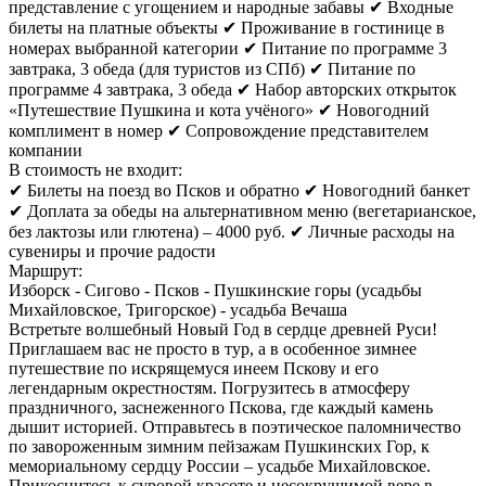
представление с угощением и народные забавы ✔ Входные
билеты на платные объекты ✔ Проживание в гостинице в
номерах выбранной категории ✔ Питание по программе 3
завтрака, 3 обеда (для туристов из СПб) ✔ Питание по
программе 4 завтрака, 3 обеда ✔ Набор авторских открыток
«Путешествие Пушкина и кота учёного» ✔ Новогодний
комплимент в номер ✔ Сопровождение представителем
компании
В стоимость не входит:
✔ Билеты на поезд во Псков и обратно ✔ Новогодний банкет
✔ Доплата за обеды на альтернативном меню (вегетарианское,
без лактозы или глютена) – 4000 руб. ✔ Личные расходы на
сувениры и прочие радости
Маршрут:
Изборск - Сигово - Псков - Пушкинские горы (усадьбы
Михайловское, Тригорское) - усадьба Вечаша
Встретьте волшебный Новый Год в сердце древней Руси!
Приглашаем вас не просто в тур, а в особенное зимнее
путешествие по искрящемуся инеем Пскову и его
легендарным окрестностям. Погрузитесь в атмосферу
праздничного, заснеженного Пскова, где каждый камень
дышит историей. Отправьтесь в поэтическое паломничество
по завороженным зимним пейзажам Пушкинских Гор, к
мемориальному сердцу России – усадьбе Михайловское.
Прикоснитесь к суровой красоте и несокрушимой вере в