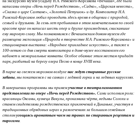
на экскурсию музей-усадьбу Н.А. Римского-Корсакова «Вечаша»,
где были
написаны оперы «Ночь перед Рождеством», «Садко», «Царская невеста»,
«Сказка о царе Салтане», «Золотой Петушок» и др. Композитор Н.А.
Римский-Корсаков любил проводить здесь время в общении с природой,
семьей и друзьями. За семь лет пребывания в этом замечательном по своей
красоте крае он написал шесть опер и другие произведения, снискавшие
ему мировую славу. Мы познакомимся с Вечашенским домом-музеем где
размещена экспозиция «Природа в творчестве Н.А. Римского-Корсакова» и
стационарная выставка: «Народное прикладное искусство», а также к
100-летию со дня смерти композитора в доме-музее восстановлен его
кабинет и мемориальные комнаты. Особое обаяние этим местам придаёт
парк, разбитый на берегу озера Песно в конце XVIII века.
В парке на свежем морозном воздухе
нас ждут старинные русские
забавы
, мы покатаемся с на санках с ледяной горки и на ледяных каруселях.
В завершении программы мы примем
участие в театрализованном
представлении по опере «Ночь перед Рождеством».
Сами
исполним роли:
красавицы Оксаны, кузнеца Вакулы, проказника чёрта, ведьмы Солохи и
станем свидетелями рождественских приключений в Диканьке, участвуя в
традиционных обрядовых играх и развлечениях за большим семейным
столом
угощаясь ароматным чаем на травах по старинным рецептам и
пирогами
.