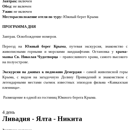
Завтрак:
включен
Обед:
не включен
Ужин:
не
включен
Месторасположение отеля по туру:
Южный берег Крыма
ПРОГРАММА ДНЯ
Завтрак. Освобождение номеров.
Переезд на
Южный берег Крыма
, путевая экскурсия, знакомство с
живописными горными и морскими ландшафтами. Остановка у
храма-
маяка Св. Николая Чудотворца
– православного храма, самого высокого
на полуострове.
Экскурсия на джипах к подножию Демерджи
– самой живописной горы
Крыма, с видом на загадочную Долину Привидений и знакомством с
легендарными местами съемок известных эпизодов фильма «Кавказская
пленница».
Размещение в одной из гостиниц Южного берега Крыма.
4 день
Ливадия - Ялта - Никита