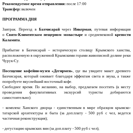
Рекомендуемое время отправления:
после 17:00
Трансфер:
включен
ПРОГРАММА ДНЯ
Завтрак. Переезд в
Бахчисарай
через
Инкерман
, путевая информация
о
Свято-Климентском пещерном монастыре
и средневековой
крепости
Каламита
.
Прибытие в Бахчисарай – историческую столицу Крымского ханства,
расположенную в окруженной Крымскими горами живописной долине реки
Чурук-Су.
Посещение кофейни-музея «Дегирмен»
, где вы увидите макет древнего
Бахчисарая, который оживает благодаря эффектам света и звука, а также
попробуете вкуснейший восточный кофе.
Свободнее время. По желанию, на выбор, предлагаем посетить (к месту
проведения факультативных экскурсий туристы добираются
самостоятельно):
- комплекс Ханского дворца - единственным в мире образцом крымско-
татарской архитектуры и быта (за доп.плату - 500 руб с чел, ведется
частичная реконструкция);
- дегустацию крымских вин (за доп.плату - 500 руб с чел);