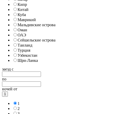
Кипр
Китай
Куба
Маврикий
Мальдивские острова
Оман
ОАЭ
Сейшельские острова
Таиланд
Турция
Узбекистан
Шри-Ланка
заезд с
по
ночей от
1
1
2
3