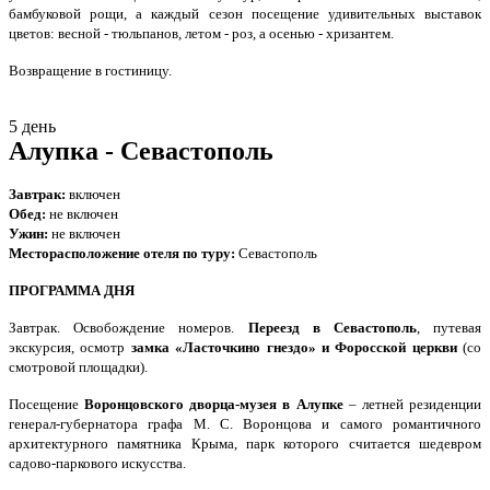
бамбуковой рощи, а каждый сезон посещение удивительных выставок
цветов: весной - тюльпанов, летом - роз, а осенью - хризантем.
Возвращение в гостиницу.
5 день
Алупка - Севастополь
Завтрак:
включен
Обед:
не включен
Ужин:
не
включен
Месторасположение отеля по туру:
Севастополь
ПРОГРАММА ДНЯ
Завтрак. Освобождение номеров.
Переезд в Севастополь
, путевая
экскурсия, осмотр
замка «Ласточкино гнездо» и Форосской церкви
(со
смотровой площадки).
Посещение
Воронцовского дворца-музея в Алупке
– летней резиденции
генерал-губернатора графа М. С. Воронцова и самого романтичного
архитектурного памятника Крыма, парк которого считается шедевром
садово-паркового искусства.