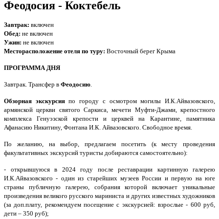
Феодосия - Коктебель
Завтрак:
включен
Обед:
не включен
Ужин:
не
включен
Месторасположение отеля по туру:
Восточный берег Крыма
ПРОГРАММА ДНЯ
Завтрак. Трансфер в
Феодосию
.
Обзорная экскурсия
по городу с осмотром могилы И.К.Айвазовского,
армянской церкви святого Саркиса, мечети Муфти-Джами, крепостного
комплекса Генуэзской крепости и церквей на Карантине, памятника
Афанасию Никитину, Фонтана И.К. Айвазовского. Свободное время.
По желанию, на выбор, предлагаем посетить (к месту проведения
факультативных экскурсий туристы добираются самостоятельно):
- открывшуюся в 2024 году после реставрации картинную галерею
И.К.Айвазовского - один из старейших музеев России и первую на юге
страны публичную галерею, собрания которой включает уникальные
произведения великого русского мариниста и других известных художников
(за доп.плату, рекомендуем посещение с экскурсией: взрослые - 600 руб,
дети – 350 руб);