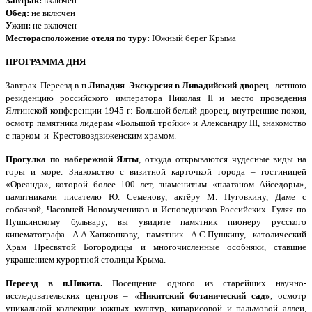
Завтрак:
включен
Обед:
не включен
Ужин:
не
включен
Месторасположение отеля по туру:
Южный берег Крыма
ПРОГРАММА ДНЯ
Завтрак. Переезд в п.
Ливадия
.
Экскурсия в
Ливадийский дворец
- летнюю
резиденцию российского императора Николая II и место проведения
Ялтинской конференции 1945 г: Большой белый дворец, внутренние покои,
осмотр памятника лидерам «Большой тройки» и Александру III, знакомство
с парком и Крестовоздвиженским храмом.
Прогулка по набережной Ялты
, откуда открываются чудесные виды на
горы и море. Знакомство с визитной карточкой города – гостиницей
«Ореанда», которой более 100 лет, знаменитым «платаном Айседоры»,
памятниками писателю Ю. Семенову, актёру М. Пуговкину, Даме с
собачкой, Часовней Новомучеников и Исповедников Российских. Гуляя по
Пушкинскому бульвару, вы увидите памятник пионеру русского
кинематографа А.А.Ханжонкову, памятник А.С.Пушкину, католический
Храм Пресвятой Богородицы и многочисленные особняки, ставшие
украшением курортной столицы Крыма.
Переезд в п.Никита.
Посещение одного из старейших научно-
исследовательских центров –
«Никитский ботанический сад»
, осмотр
уникальной коллекции южных культур, кипарисовой и пальмовой аллеи,