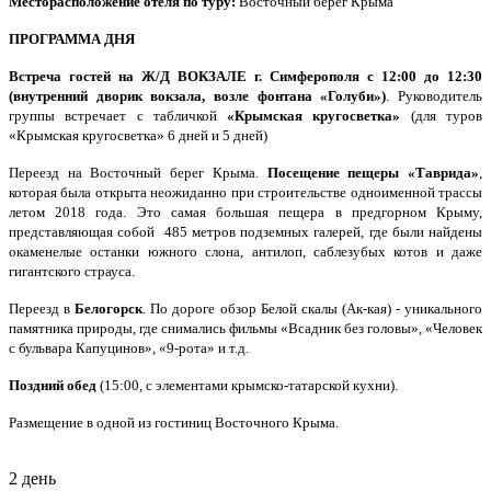
Месторасположение отеля по туру:
Восточный берег Крыма
ПРОГРАММА ДНЯ
Встреча гостей на Ж/Д ВОКЗАЛЕ г. Симферополя с 12:00 до 12:30
(внутренний дворик вокзала, возле фонтана «Голуби»)
. Руководитель
группы встречает с табличкой
«Крымская кругосветка»
(для туров
«Крымская кругосветка» 6 дней и 5 дней)
Переезд на Восточный берег Крыма.
Посещение пещеры «Таврида»
,
которая была открыта неожиданно при строительстве одноименной трассы
летом 2018 года. Это самая большая пещера в предгорном Крыму,
представляющая собой 485 метров подземных галерей, где были найдены
окаменелые останки южного слона, антилоп, саблезубых котов и даже
гигантского страуса.
Переезд в
Белогорск
. По дороге обзор Белой скалы (Ак-кая) - уникального
памятника природы, где снимались фильмы «Всадник без головы», «Человек
с бульвара Капуцинов», «9-рота» и т.д.
Поздний обед
(15:00, с элементами крымско-татарской кухни).
Размещение в одной из гостиниц Восточного Крыма.
2 день