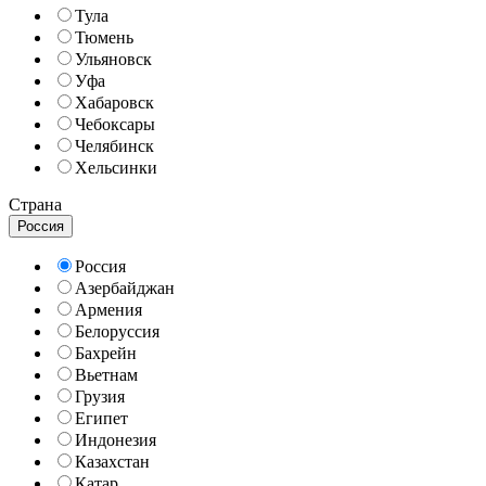
Тула
Тюмень
Ульяновск
Уфа
Хабаровск
Чебоксары
Челябинск
Хельсинки
Страна
Россия
Россия
Азербайджан
Армения
Белоруссия
Бахрейн
Вьетнам
Грузия
Египет
Индонезия
Казахстан
Катар