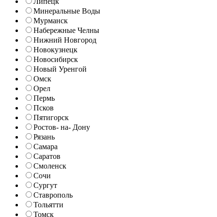
Липецк
Минеральные Воды
Мурманск
Набережные Челны
Нижний Новгород
Новокузнецк
Новосибирск
Новый Уренгой
Омск
Орел
Пермь
Псков
Пятигорск
Ростов- на- Дону
Рязань
Самара
Саратов
Смоленск
Сочи
Сургут
Ставрополь
Тольятти
Томск