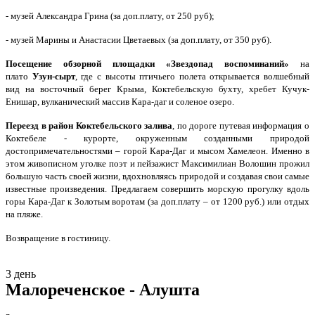
- музей Александра Грина (за доп.плату, от 250 руб);
- музей Марины и Анастасии Цветаевых (за доп.плату, от 350 руб).
Посещение обзорной площадки «Звездопад воспоминаний»
на
плато
Узун-сырт
, где с высоты птичьего полета открывается волшебный
вид на восточный берег Крыма, Коктебельскую бухту, хребет Кучук-
Енишар, вулканический массив Кара-даг и соленое озеро.
Переезд в район Коктебельского залива
, по дороге путевая информация о
Коктебеле - курорте, окруженным созданными природой
достопримечательностями – горой Кара-Даг и мысом Хамелеон. Именно в
этом живописном уголке поэт и пейзажист Максимилиан Волошин прожил
большую часть своей жизни, вдохновляясь природой и создавая свои самые
известные произведения. Предлагаем совершить морскую прогулку вдоль
горы Кара-Даг к Золотым воротам (за доп.плату – от 1200 руб.) или отдых
на пляже.
Возвращение в гостиницу.
3 день
Малореченское - Алушта