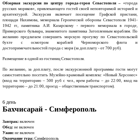
Обзорная экскурсия по центру города-героя Севастополя –
«города
русских моряков», привлекающего гостей
своей неповторимой историей и
архитектурой. Экскурсия включает посещение Графской пристани,
площади Нахимова, мемориала Героической обороны Севастополя 1941-
1942 гг., памятника А.И. Казарскому - первого мемориала в городе,
Приморского бульвара, знаменитого памятника Затопленным кораблям. По
желанию предлагаем совершить морскую прогулку по Севастопольской
бухте с осмотром кораблей Черноморского флота и
достопримечательностей города с моря (за доп.плату - от 700 руб).
Размещение в одной из гостиниц Севастополя.
По желанию, за доп.плату, после экскурсионной программы гости могут
самостоятельно посетить Музейно-храмовый комплекс «Новый Херсонес»
(вход на территорию – 500 руб с чел., врем работы – до 22:00, вход на
территорию – до 21:00, проезд – общественным транспортом).
6 день
Бахчисарай - Симферополь
Завтрак:
включен
Обед:
не включен
Ужин:
не
включен
Окончание тура:
Симферополь