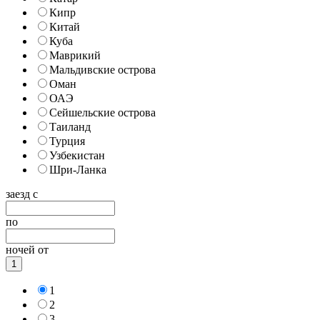
Кипр
Китай
Куба
Маврикий
Мальдивские острова
Оман
ОАЭ
Сейшельские острова
Таиланд
Турция
Узбекистан
Шри-Ланка
заезд с
по
ночей от
1
1
2
3