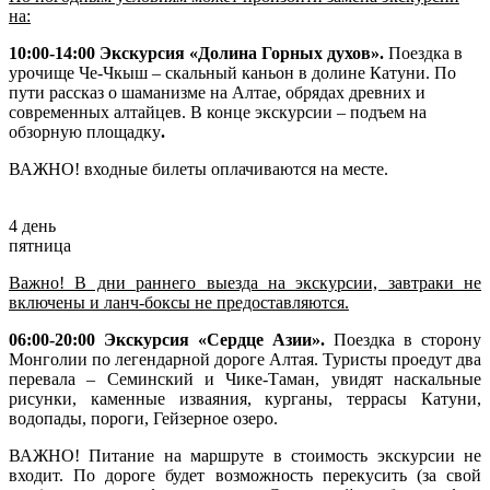
на:
10:00-14:00 Экскурсия «Долина Горных духов».
Поездка в
урочище Че-Чкыш – скальный каньон в долине Катуни. По
пути рассказ о шаманизме на Алтае, обрядах древних и
современных алтайцев. В конце экскурсии – подъем на
обзорную площадку
.
ВАЖНО! входные билеты оплачиваются на месте.
4 день
пятница
Важно! В дни раннего выезда на экскурсии, завтраки не
включены и ланч-боксы не предоставляются.
06:00-20:00 Экскурсия «Сердце Азии».
Поездка в сторону
Монголии по легендарной дороге Алтая. Туристы проедут два
перевала – Семинский и Чике-Таман, увидят наскальные
рисунки, каменные изваяния, курганы, террасы Катуни,
водопады, пороги, Гейзерное озеро.
ВАЖНО! Питание на маршруте в стоимость экскурсии не
входит. По дороге будет возможность перекусить (за свой