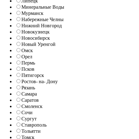
Липецк
Минеральные Воды
Мурманск
Набережные Челны
Нижний Новгород
Новокузнецк
Новосибирск
Новый Уренгой
Омск
Орел
Пермь
Псков
Пятигорск
Ростов- на- Дону
Рязань
Самара
Саратов
Смоленск
Сочи
Сургут
Ставрополь
Тольятти
Томск