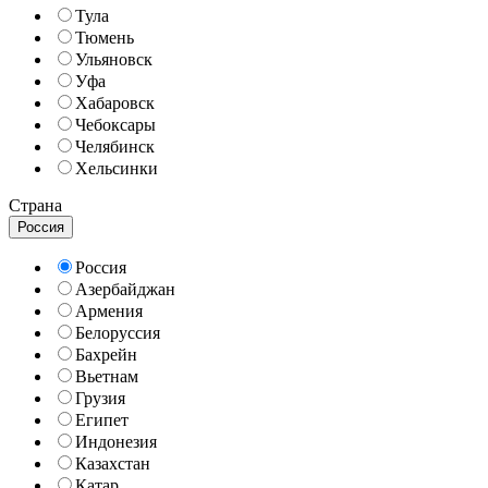
Тула
Тюмень
Ульяновск
Уфа
Хабаровск
Чебоксары
Челябинск
Хельсинки
Страна
Россия
Россия
Азербайджан
Армения
Белоруссия
Бахрейн
Вьетнам
Грузия
Египет
Индонезия
Казахстан
Катар