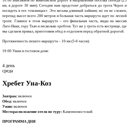
10:00 Выезжаем по живописной дороге в направлении поселка Победа (25
км, в дороге 30 мин). Сегодня нам предстоит добраться до грота Череп и
посидеть в его «глазницах». Это весьма длинный хайкинг, но он не сложен,
перепад высот всего 280 метров и большая часть маршрута идет по лесной
тропе. Главное в этом маршруте – его финальная часть, виды на массив
Лаго-Наки, гору Тхач и несколько хребтов. Тут же у грота есть кострище, где
мы сделаем привал, приготовим обед и отдохнем перед обратной дорогой.
Протяженность пешего маршрута – 10 км (5-6 часов).
19:00 Ужин в гостевом доме.
4 день
среда
Хребет Уна-Коз
Завтрак:
включен
Обед:
включен
Ужин:
включен
Месторасположение отеля по туру:
Каменномостский
ПРОГРАММА ДНЯ