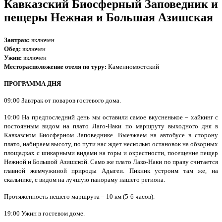
Кавказский Биосферный Заповедник и
пещеры Нежная и Большая Азишская
Завтрак:
включен
Обед:
включен
Ужин:
включен
Месторасположение отеля по туру:
Каменномостский
ПРОГРАММА ДНЯ
09:00 Завтрак от поваров гостевого дома.
10:00 На предпоследний день мы оставили самое вкусненькое – хайкинг с
постоянным видом на плато Лаго-Наки по маршруту выходного дня в
Кавказском Биосферном Заповеднике. Выезжаем на автобусе в сторону
плато, набираем высоту, по пути нас ждет несколько остановок на обзорных
площадках с шикарными видами на горы и окрестности, посещение пещер
Нежной и Большой Азишской. Само же плато Лако-Наки по праву считается
главной жемчужиной природы Адыгеи. Пикник устроим там же, на
скальнике, с видом на лучшую панораму нашего региона.
Протяженность пешего маршрута – 10 км (5-6 часов).
19:00 Ужин в гостевом доме.