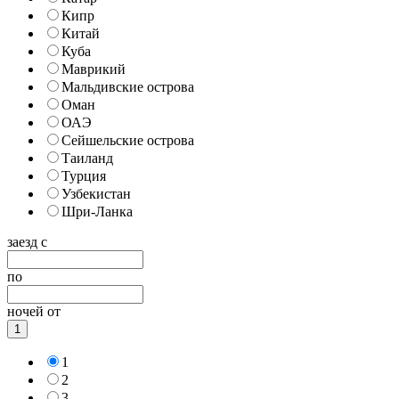
Кипр
Китай
Куба
Маврикий
Мальдивские острова
Оман
ОАЭ
Сейшельские острова
Таиланд
Турция
Узбекистан
Шри-Ланка
заезд с
по
ночей от
1
1
2
3