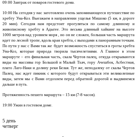
09:00 Завтрак от поваров гостевого дома.
10:00 На сегодня у нас заготовлено очень запоминающееся путешествие по
хребту Уна-Коз. Выезжаем в направлении ущелья Мишоко (5 км, в дороге
20 мин). Сегодня нам предстоит прогуляться по самому длинному и
живописному хребту в Адыгее. Это весьма длинный хайкинг на высоте
1000 метров над уровнем моря , но он не сложен, большая часть маршрута
идет по лесной тропе, вдоль края хребта, с выходами к панорамным точкам.
По пути у нас с Вами так же будет возможность спуститься в гроты хребта
Уна-Коз, которые природа творила тысячелетиями. А Главное в этом
маршруте – его финальная часть, скала Чертов палец, откуда открываются
виды на массивы гор Большой и Малый Тхач, гору Ачешбок, Асбестная,
плато Лаго-Наки и долину реки Белая. Тут же, неподалеку от скалы Чертов
Палец, нас ждет пикник с которого будут открываться эти великолепные
виды, затем мы с Вами отдохнем перед обратной дорогой и выдвинемся
дальше в путь.
Протяженность пешего маршрута – 15 км (7-8 часов).
19:00 Ужин в гостевом доме.
5 день
четверг