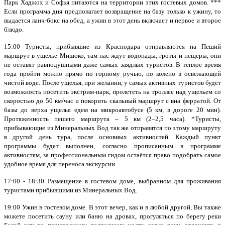
Парк Хаджох и Софья питаются на территории этих гостевых домов. ***
Если программа дня предполагает возвращение на базу только к ужину, то
выдается ланч-бокс на обед, а ужин в этот день включает и первое и второе
блюдо.
15:00 Туристы, прибывшие из Краснодара отправляются на Пеший
маршрут в ущелье Мишоко, там нас ждут водопады, гроты и пещеры, они
не оставят равнодушными даже самых заядлых туристов. В теплое время
года пройти можно прямо по горному ручью, по колено в освежающей
чистой воде. После ущелья, при желании, у самых активных туристов будет
возможность посетить экстрим-парк, пролететь на троллее над ущельем со
скоростью до 50 км/час и покорить скальный маршрут с виа ферратой. От
базы до верха ущелья едем на микроавтобусе (5 км, в дороге 20 мин).
Протяженность пешего маршрута – 5 км (2–2,5 часа). *Туристы,
прибывающие из Минеральных Вод так же отправятся по этому маршруту
в другой день тура, после основных активностей. Каждый пункт
программы будет выполнен, согласно прописанным в программе
активностям, за профессиональным гидом остаётся право подобрать самое
удобное время для переноса экскурсии.
17:00 - 18:30 Размещение в гостевом доме, выбранном для проживания
туристами прибывшими из Минеральных Вод.
19:00 Ужин в гостевом доме. В этот вечер, как и в любой другой, Вы также
можете посетить сауну или баню на дровах, прогуляться по берегу реки