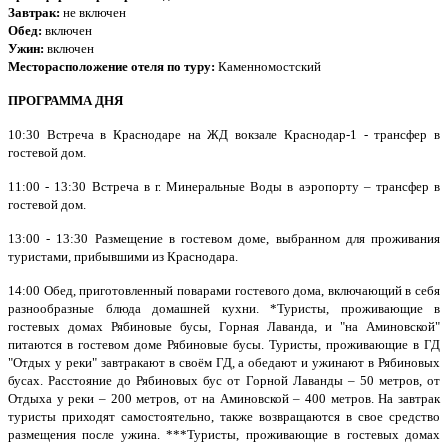
Завтрак:
не включен
Обед:
включен
Ужин:
включен
Месторасположение отеля по туру:
Каменномостский
ПРОГРАММА ДНЯ
10:30 Встреча в Краснодаре на ЖД вокзале Краснодар-1 - трансфер в
гостевой дом.
11:00 - 13:30 Встреча в г. Минеральные Воды в аэропорту – трансфер в
гостевой дом.
13:00 - 13:30 Размещение в гостевом доме, выбранном для проживания
туристами, прибывшими из Краснодара.
14:00 Обед, приготовленный поварами гостевого дома, включающий в себя
разнообразные блюда домашней кухни. *Туристы, проживающие в
гостевых домах Рябиновые бусы, Горная Лаванда, и "на Аминовской"
питаются в гостевом доме Рябиновые бусы. Туристы, проживающие в ГД
"Отдых у реки" завтракают в своём ГД, а обедают и ужинают в Рябиновых
бусах. Расстояние до Рябиновых бус от Горной Лаванды – 50 метров, от
Отдыха у реки – 200 метров, от на Аминовской – 400 метров. На завтрак
туристы приходят самостоятельно, также возвращаются в свое средство
размещения после ужина. ***Туристы, проживающие в гостевых домах