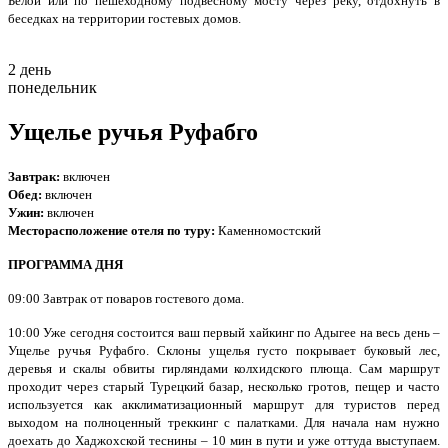
Белой или по пешеходному подвесному мосту через реку, отдохнуть в
беседках на территории гостевых домов.
2 день
понедельник
Ущелье ручья Руфабго
Завтрак:
включен
Обед:
включен
Ужин:
включен
Месторасположение отеля по туру:
Каменномостский
ПРОГРАММА ДНЯ
09:00 Завтрак от поваров гостевого дома.
10:00 Уже сегодня состоится ваш первый хайкинг по Адыгее на весь день –
Ущелье ручья Руфабго. Склоны ущелья густо покрывает буковый лес,
деревья и скалы обвиты гирляндами колхидского плюща. Сам маршрут
проходит через старый Турецкий базар, несколько гротов, пещер и часто
используется как акклиматизационный маршрут для туристов перед
выходом на полноценный треккинг с палатками. Для начала нам нужно
доехать до Хаджохской теснины – 10 мин в пути и уже оттуда выступаем.