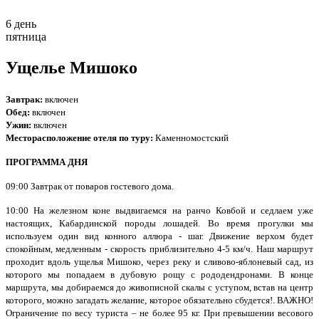
6 день
пятница
Ущелье Мишоко
Завтрак:
включен
Обед:
включен
Ужин:
включен
Месторасположение отеля по туру:
Каменномостский
ПРОГРАММА ДНЯ
09:00 Завтрак от поваров гостевого дома.
10:00 На железном коне выдвигаемся на ранчо Ковбой и седлаем уже
настоящих, Кабардинской породы лошадей. Во время прогулки мы
используем один вид конного аллюра - шаг. Движение верхом будет
спокойным, медленным - скорость приблизительно 4-5 км/ч. Наш маршрут
проходит вдоль ущелья Мишоко, через реку и сливово-яблоневый сад, из
которого мы попадаем в дубовую рощу с рододендронами. В конце
маршрута, мы добираемся до живописной скалы с уступом, встав на центр
которого, можно загадать желание, которое обязательно сбудется!. ВАЖНО!
Ограничение по весу туриста – не более 95 кг. При превышении весового