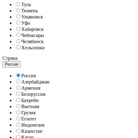
Тула
Тюмень
Ульяновск
Уфа
Хабаровск
Чебоксары
Челябинск
Хельсинки
Страна
Россия
Россия
Азербайджан
Армения
Белоруссия
Бахрейн
Вьетнам
Грузия
Египет
Индонезия
Казахстан
Катар