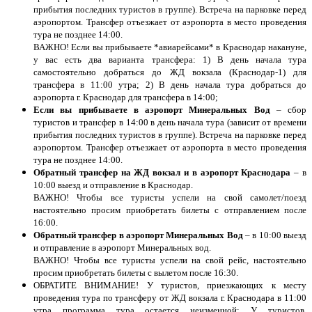
прибытия последних туристов в группе). Встреча на парковке перед
аэропортом. Трансфер отъезжает от аэропорта в место проведения
тура не позднее 14:00.
ВАЖНО! Если вы прибываете *авиарейсами* в Краснодар накануне,
у вас есть два варианта трансфера: 1) В день начала тура
самостоятельно добраться до ЖД вокзала (Краснодар-1) для
трансфера в 11:00 утра; 2) В день начала тура добраться до
аэропорта г. Краснодар для трансфера в 14:00;
Если вы прибываете в аэропорт Минеральных Вод
– сбор
туристов и трансфер в 14:00 в день начала тура (зависит от времени
прибытия последних туристов в группе). Встреча на парковке перед
аэропортом. Трансфер отъезжает от аэропорта в место проведения
тура не позднее 14:00.
Обратный трансфер на ЖД вокзал и в аэропорт Краснодара
– в
10:00 выезд и отправление в Краснодар.
ВАЖНО! Чтобы все туристы успели на свой самолет/поезд
настоятельно просим приобретать билеты с отправлением после
16:00.
Обратный трансфер в аэропорт Минеральных Вод
– в 10:00 выезд
и отправление в аэропорт Минеральных вод.
ВАЖНО! Чтобы все туристы успели на свой рейс, настоятельно
просим приобретать билеты с вылетом после 16:30.
ОБРАТИТЕ ВНИМАНИЕ! У туристов, приезжающих к месту
проведения тура по трансферу от ЖД вокзала г. Краснодара в 11:00
утра программа тура остается неизменной; У туристов,