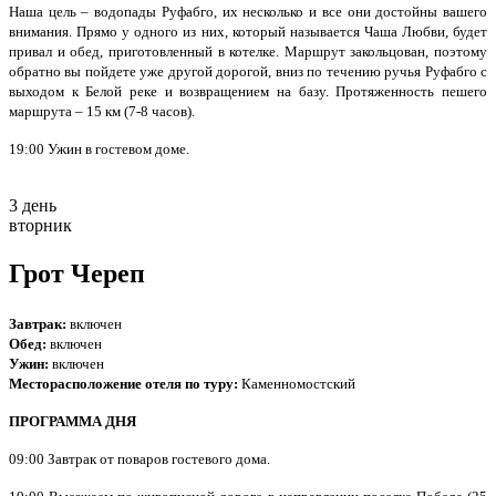
Наша цель – водопады Руфабго, их несколько и все они достойны вашего
внимания. Прямо у одного из них, который называется Чаша Любви, будет
привал и обед, приготовленный в котелке. Маршрут закольцован, поэтому
обратно вы пойдете уже другой дорогой, вниз по течению ручья Руфабго с
выходом к Белой реке и возвращением на базу. Протяженность пешего
маршрута – 15 км (7-8 часов).
19:00 Ужин в гостевом доме.
3 день
вторник
Грот Череп
Завтрак:
включен
Обед:
включен
Ужин:
включен
Месторасположение отеля по туру:
Каменномостский
ПРОГРАММА ДНЯ
09:00 Завтрак от поваров гостевого дома.