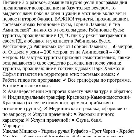
Питание 3-х разовое, домашняя кухня (если программа дня
предполагает возвращение на базу только вечером, то
выдается ланч-бокс на обед и ужин в этот день включает и
первое и второе блюдо). ВАЖНО! туристы, проживающие в
гостевых домах Рябиновые бусы, Горная Лаванда, и "на
Аминовской" питаются в гостевом доме Рябиновые бусы;
туристы, проживающие в ГД "Отдых у реки" завтракают в
своём ГД, а обедают и ужинают в Рябиновых бусах.
Расстояние до Рябиновых бус от Горной Лаванды – 50 метров,
от Отдыха у реки – 200 метров, от на Аминовской – 400
метров. На завтрак туристы приходят самостоятельно, также
возвращаются в свое средство размещения после ужина;
туристы, проживающие в гостевых домах Парк Хаджох и
Софья питаются на территории этих гостевых домов; ✔
Работа гидов по программе; ✔ Все трансферы по программе.
В стоимость не входит:
✕ Авиаперелет или жд проезд к месту начала тура и обратно;
✕ Индивидуальный трансфер Краснодар-Каменномостский-
Краснодар (в случае отличного времени прибытия от
основной группы); ✕ Медицинская страховка, оформляется
по запросу; ✕ Услуги прачечной; ✕ Расходы личного
характера; ✕ Услуги прачечной; ✕ Сауна, баня.
Маршрут:
Ущелье Мишоко - Ущелье ручья Руфабго - Грот Череп - Хребет
Уна-Коз - Кавказский Биосферный Заповедник и пещеры