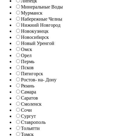
Липецк
Минеральные Воды
Мурманск
Набережные Челны
Нижний Новгород
Новокузнецк
Новосибирск
Новый Уренгой
Омск
Орел
Пермь
Псков
Пятигорск
Ростов- на- Дону
Рязань
Самара
Саратов
Смоленск
Сочи
Сургут
Ставрополь
Тольятти
Томск