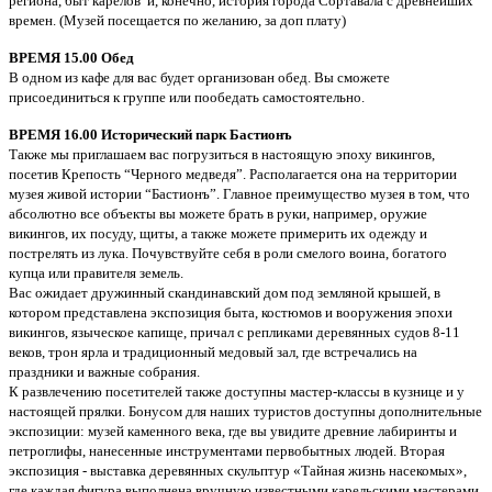
региона, быт карелов и, конечно, история города Сортавала с древнейших
времен. (Музей посещается по желанию, за доп плату)
ВРЕМЯ 15.00 Обед
В одном из кафе для вас будет организован обед. Вы сможете
присоединиться к группе или пообедать самостоятельно.
ВРЕМЯ 16.00 Исторический парк Бастионъ
Также мы приглашаем вас погрузиться в настоящую эпоху викингов,
посетив Крепость “Черного медведя”. Располагается она на территории
музея живой истории “Бастионъ”. Главное преимущество музея в том, что
абсолютно все объекты вы можете брать в руки, например, оружие
викингов, их посуду, щиты, а также можете примерить их одежду и
пострелять из лука. Почувствуйте себя в роли смелого воина, богатого
купца или правителя земель.
Вас ожидает дружинный скандинавский дом под земляной крышей, в
котором представлена экспозиция быта, костюмов и вооружения эпохи
викингов, языческое капище, причал с репликами деревянных судов 8-11
веков, трон ярла и традиционный медовый зал, где встречались на
праздники и важные собрания.
К развлечению посетителей также доступны мастер-классы в кузнице и у
настоящей прялки. Бонусом для наших туристов доступны дополнительные
экспозиции: музей каменного века, где вы увидите древние лабиринты и
петроглифы, нанесенные инструментами первобытных людей. Вторая
экспозиция - выставка деревянных скульптур «Тайная жизнь насекомых»,
где каждая фигура выполнена вручную известными карельскими мастерами.