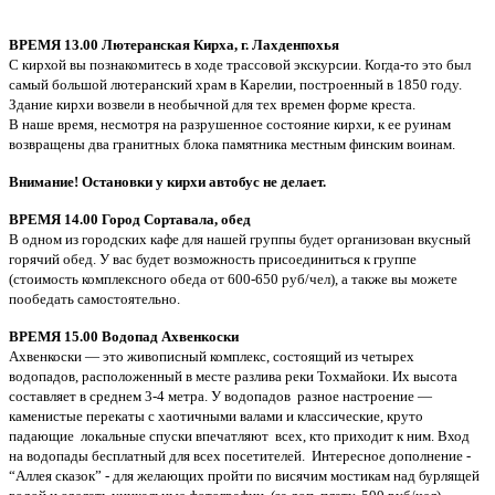
ВРЕМЯ 13.00 Лютеранская Кирха, г. Лахденпохья
С кирхой вы познакомитесь в ходе трассовой экскурсии. Когда-то это был
самый большой лютеранский храм в Карелии, построенный в 1850 году.
Здание кирхи возвели в необычной для тех времен форме креста.
В наше время, несмотря на разрушенное состояние кирхи, к ее руинам
возвращены два гранитных блока памятника местным финским воинам.
Внимание! Остановки у кирхи автобус не делает.
ВРЕМЯ 14.00 Город Сортавала, обед
В одном из городских кафе для нашей группы будет организован вкусный
горячий обед. У вас будет возможность присоединиться к группе
(стоимость комплексного обеда от 600-650 руб/чел), а также вы можете
пообедать самостоятельно.
ВРЕМЯ 15.00 Водопад Ахвенкоски
Ахвенкоски — это живописный комплекс, состоящий из четырех
водопадов, расположенный в месте разлива реки Тохмайоки. Их высота
составляет в среднем 3-4 метра. У водопадов разное настроение —
каменистые перекаты с хаотичными валами и классические, круто
падающие локальные спуски впечатляют всех, кто приходит к ним. Вход
на водопады бесплатный для всех посетителей. Интересное дополнение -
“Аллея сказок” - для желающих пройти по висячим мостикам над бурлящей