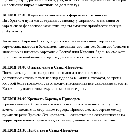
(Посещение парка “Бастион” за доп. плату)
ВРЕМЯ 17.30 Фирменный магазин от форелевого хозяйства
На обратном пути мы совершим остановку у фирменного магазина от
карельского форелевого хозяйства, где вы сможете приобрести свежую
рыбу и икру.
Бальзамы Карелии
По традиции - посещение магазина фирменных
карельских настоек и бальзамов, известных своими особыми свойствами и
являющихся визитной карточкой Республики Карелия. Здесь вы сможете
приобрести необычный подарок для себя или своих близких.
ВРЕМЯ 18.00 Отправление в Санкт-Петербург
После насыщенного экскурсионного дня и посещения всех
достопримечательностей вас ждет дорога в Санкт-Петербург, во время
которой будет возможность отдохнуть, вспомнить все увиденные красоты
Карелии и узнать о том, куда еще можно съездить
ВРЕМЯ 20.00 Крепость Корела, г. Приозерск
Крепость-музей Корела — хранитель истории и северных саг русских
земель - находится в старинном городке Приозерске, на острове между
рукавами реки Вуоксы. Эта крепость — единственное сохранившееся на
территории нашей страны шведское сооружение бастионного типа.
ВРЕМЯ 23.30 Прибытие в Санкт-Петербург