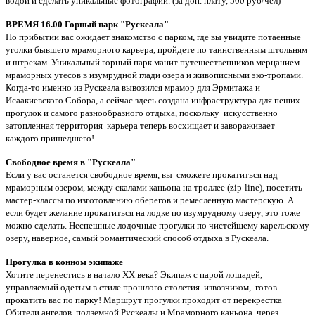
водой и сделать уникальные фотографии. (за доп. плату, 500 руб/чел)
ВРЕМЯ 16.00 Горный парк "Рускеала"
По прибытии вас ожидает знакомство с парком, где вы увидите потаенные
уголки бывшего мраморного карьера, пройдете по таинственным штольням
и штрекам. Уникальный горный парк манит путешественников мерцанием
мраморных утесов в изумрудной глади озера и живописными эко-тропами.
Когда-то именно из Рускеала вывозился мрамор для Эрмитажа и
Исаакиевского Собора, а сейчас здесь создана инфраструктура для пеших
прогулок и самого разнообразного отдыха, поскольку искусственно
затопленная территория карьера теперь восхищает и завораживает
каждого пришедшего!
Свободное время в "Рускеала"
Если у вас останется свободное время, вы сможете прокатиться над
мраморным озером, между скалами каньона на троллее (zip-line), посетить
мастер-классы по изготовлению оберегов и ремесленную мастерскую. А
если будет желание прокатиться на лодке по изумрудному озеру, это тоже
можно сделать. Неспешные лодочные прогулки по чистейшему карельскому
озеру, наверное, самый романтический способ отдыха в Рускеала.
Прогулка в конном экипаже
Хотите перенестись в начало XX века? Экипаж с парой лошадей,
управляемый одетым в стиле прошлого столетия извозчиком, готов
прокатить вас по парку! Маршрут прогулки проходит от перекрестка
Обители ангелов, подземной Рускеалы и Мраморного каньона, через