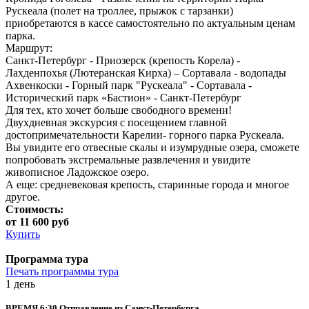
Рускеала (полет на троллее, прыжок с тарзанки)
приобретаются в кассе самостоятельно по актуальным ценам
парка.
Маршрут:
Санкт-Петербург - Приозерск (крепость Корела) -
Лахденпохья (Лютеранская Кирха) – Сортавала - водопады
Ахвенкоски - Горный парк "Рускеала" - Сортавала -
Исторический парк «Бастион» - Санкт-Петербург
Для тех, кто хочет больше свободного времени!
Двухдневная экскурсия с посещением главной
достопримечательности Карелии- горного парка Рускеала.
Вы увидите его отвесные скалы и изумрудные озера, сможете
попробовать экстремальные развлечения и увидите
живописное Ладожское озеро.
А еще: средневековая крепость, старинные города и многое
другое.
Стоимость:
от 11 600 руб
Купить
Программа тура
Печать программы тура
1 день
ВРЕМЯ 6:30 Отправление из Санкт-Петербурга