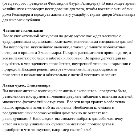
(отец второго президента Финляндии Лаури Реландера). В настоящее время
хозяйка музея проводит исследование для того, чтобы восстановить облик
дома Реландера и вдохнуть жизнь в эту усадьбу, открыв двери Элисенваара
для широкой публики.
Чаепитие с калитками
После увлекательной экскурсии по дому-музею вас ждет чаепитие с
традиционными карельскими калитками, испеченными специально для вас!
Вы попробуете вкуснейшую выпечку, а также услышите любопытные
истории о прошлом Элисенваары. Пекарня располагается прямо в доме, и
все выпекается с большой заботой и любовью. Во время дегустации вы
окунётесь в мир здешнего спокойствия, внутренней тишины и гармонии с
природой. Каждый рецепт десерта – семейный, передающийся из
поколения в поколение и обязательно с ноткой местного колорита.
Лавка чудес, Элисенваара
Вы познакомитесь с коллекцией памятных экспонатов - предметы быта,
ремесленные инструменты, кованые дверные таблички с именами жителей,
множество фотографий и открыток. Все эти вещи хранят в себе тепло
наших предков и память об их занятиях. Необычная коллекция и
воодушевленный рассказ хозяйки дома точно не оставят вас
равнодушными! Напоследок вы сможете выбрать для себя частичку
истории в виде уникальных сувениров местного производства и
приобрести что-то вкусное, например свежий хлеб.