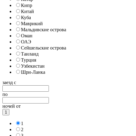
Кипр
Китай
Куба
Маврикий
Мальдивские острова
Оман
ОАЭ
Сейшельские острова
Таиланд
Турция
Узбекистан
Шри-Ланка
заезд с
по
ночей от
1
1
2
3