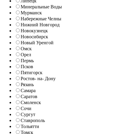
Липецк
Минеральные Воды
Мурманск
Набережные Челны
Нижний Новгород
Новокузнецк
Новосибирск
Новый Уренгой
Омск
Орел
Пермь
Псков
Пятигорск
Ростов- на- Дону
Рязань
Самара
Саратов
Смоленск
Сочи
Сургут
Ставрополь
Тольятти
Томск