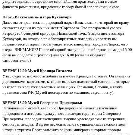
увидите здания, построенные величайшими архитекторами в стиле
финского романтизма, придающие городу былой европейский окрас.
Парк «Ваккосалми» и гора Кухавуори
Далее вы отправитесь в природный парк «Ваккосалми», который по праву
считается одним из лучших мест г.Сортавала. Это прекрасный уголок
нетронутой северной природы. Наивысшей точкой парка является гора
Кухавуори, на которую при благоприятных погодных условиях вы
поднимитесь с гидом, чтобы увидеть всю панораму города и Ладожского
озера. ВНИМАНИЕ! После обзорной экскурсии - свободное время до 15.00
(если вы обедаете с группой) или до 16.00 (если вы обедаете
самостоятельно).
ВРЕМЯ 12.00 Музей Кронида Гоголева
У вас будет возможность побывать в музее Кронида Гоголева. Он знаменит
деревянными картинами, которые вырезал знаменитый мастер, некоторые
из которых хранятся в частных коллекциях Германии, Японии, а также
правительства РФ. (Музей посещается по желанию, за доп плату).
ВРЕМЯ 13.00 Музей Северного Приладожья
Региональный музей Северного Приладожья занимается изучением
природного и историко-культурного наследия территории Северного
Приладожья, проводит экспедиции, научно-краеведческие конференции,
семинары, лекции. В музее несколько залов с уникальными экспонатами:
история туризма Сортавальского района, минералы и горные породы