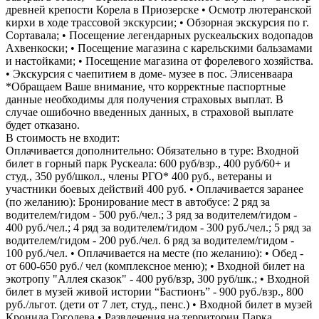
древней крепости Корела в Приозерске • Осмотр лютеранской
кирхи в ходе трассовой экскурсии; • Обзорная экскурсия по г.
Сортавала; • Посещение легендарных рускеальских водопадов
Ахвенкоски; • Посещение магазина с карельскими бальзамами
и настойками; • Посещение магазина от форелевого хозяйства.
• Экскурсия с чаепитием в доме- музее в пос. Элисенваара
*Обращаем Ваше внимание, что корректные паспортные
данные необходимы для получения страховых выплат. В
случае ошибочно введенных данных, в страховой выплате
будет отказано.
В стоимость не входит:
Оплачивается дополнительно: Обязательно в туре: Входной
билет в горный парк Рускеала: 600 руб/взр., 400 руб/60+ и
студ., 350 руб/школ., члены РГО* 400 руб., ветераны и
участники боевых действий 400 руб. • Оплачивается заранее
(по желанию): Бронирование мест в автобусе: 2 ряд за
водителем/гидом - 500 руб./чел.; 3 ряд за водителем/гидом -
400 руб./чел.; 4 ряд за водителем/гидом - 300 руб./чел.; 5 ряд за
водителем/гидом - 200 руб./чел. 6 ряд за водителем/гидом -
100 руб./чел. • Оплачивается на месте (по желанию): • Обед -
от 600-650 руб./ чел (комплексное меню); • Входной билет на
экотропу "Аллея сказок" - 400 руб/взр, 300 руб/шк.; • Входной
билет в музей живой истории “Бастионъ” - 900 руб./взр., 800
руб./льгот. (дети от 7 лет, студ., пенс.) • Входной билет в музей
Кронида Гоголева • Развлечения на территории Парка