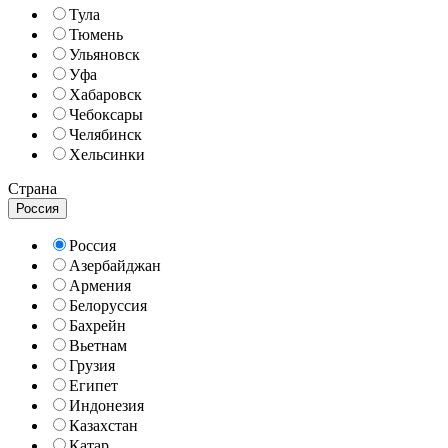
Тула
Тюмень
Ульяновск
Уфа
Хабаровск
Чебоксары
Челябинск
Хельсинки
Страна
Россия
Россия
Азербайджан
Армения
Белоруссия
Бахрейн
Вьетнам
Грузия
Египет
Индонезия
Казахстан
Катар