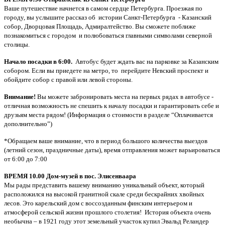
Ваше путешествие начнется в самом сердце Петербурга. Проезжая по
городу, вы услышите рассказ об истории Санкт-Петербурга - Казанский
собор, Дворцовая Площадь, Адмиралтейство. Вы сможете поближе
познакомиться с городом и полюбоваться главными символами северной
столицы.
Начало посадки в 6:00.
Автобус будет ждать вас на парковке за Казанским
собором. Если вы приедете на метро, то перейдите Невский проспект и
обойдите собор с правой или левой стороны.
Внимание!
Вы можете забронировать места на первых рядах в автобусе -
отличная возможность не спешить к началу посадки и гарантировать себе и
друзьям места рядом! (Информация о стоимости в разделе “Оплачивается
дополнительно”)
*Обращаем ваше внимание, что в период большого количества выездов
(летний сезон, праздничные даты), время отправления может варьироваться
от 6:00 до 7:00
ВРЕМЯ 10.00 Дом-музей в пос. Элисенваара
Мы рады представить вашему вниманию уникальный объект, который
расположился на высокой гранитной скале среди бескрайних хвойных
лесов. Это карельский дом с воссозданным финским интерьером и
атмосферой сельской жизни прошлого столетия! История объекта очень
необычна – в 1921 году этот земельный участок купил Эвальд Реландер