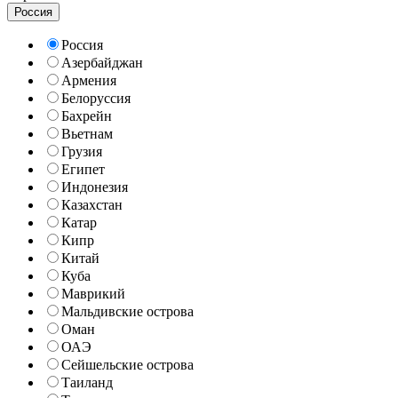
Россия
Россия
Азербайджан
Армения
Белоруссия
Бахрейн
Вьетнам
Грузия
Египет
Индонезия
Казахстан
Катар
Кипр
Китай
Куба
Маврикий
Мальдивские острова
Оман
ОАЭ
Сейшельские острова
Таиланд