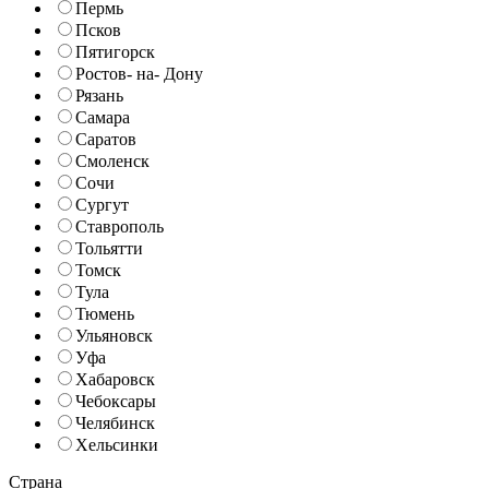
Пермь
Псков
Пятигорск
Ростов- на- Дону
Рязань
Самара
Саратов
Смоленск
Сочи
Сургут
Ставрополь
Тольятти
Томск
Тула
Тюмень
Ульяновск
Уфа
Хабаровск
Чебоксары
Челябинск
Хельсинки
Страна