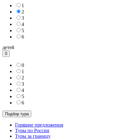
1
2
3
4
5
6
детей
0
0
1
2
3
4
5
6
Горящие предложения
Туры по России
Туры за границу