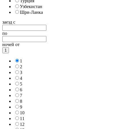
Турция
Узбекистан
Шри-Ланка
заезд с
по
ночей от
1
1
2
3
4
5
6
7
8
9
10
11
12