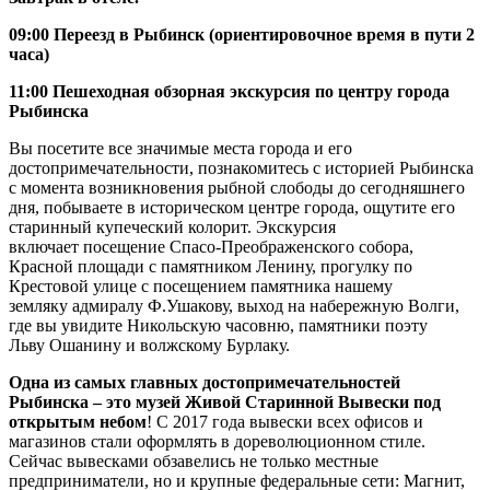
09:00 Переезд в Рыбинск (ориентировочное время в пути 2
часа)
11:00 Пешеходная обзорная экскурсия по центру города
Рыбинска
Вы посетите все значимые места города и его
достопримечательности, познакомитесь с историей Рыбинска
с момента возникновения рыбной слободы до сегодняшнего
дня, побываете в историческом центре города, ощутите его
старинный купеческий колорит. Экскурсия
включает посещение Спасо-Преображенского собора,
Красной площади с памятником Ленину, прогулку по
Крестовой улице с посещением памятника нашему
земляку адмиралу Ф.Ушакову, выход на набережную Волги,
где вы увидите Никольскую часовню, памятники поэту
Льву Ошанину и волжскому Бурлаку.
Одна из самых главных достопримечательностей
Рыбинска – это музей Живой Старинной Вывески под
открытым небом
! С 2017 года вывески всех офисов и
магазинов стали оформлять в дореволюционном стиле.
Сейчас вывесками обзавелись не только местные
предприниматели, но и крупные федеральные сети: Магнит,