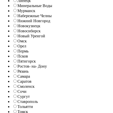
Липецк
Минеральные Воды
Мурманск
Набережные Челны
Нижний Новгород
Новокузнецк
Новосибирск
Новый Уренгой
Омск
Орел
Пермь
Псков
Пятигорск
Ростов- на- Дону
Рязань
Самара
Саратов
Смоленск
Сочи
Сургут
Ставрополь
Тольятти
Томск