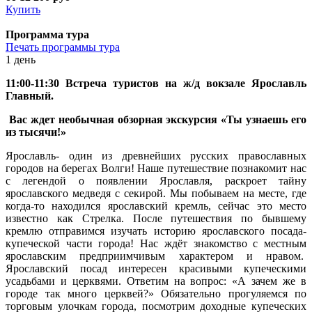
Купить
Программа тура
Печать программы тура
1 день
11:00-11:30 Встреча туристов на ж/д вокзале Ярославль
Главный.
Вас ждет необычная обзорная экскурсия «Ты узнаешь его
из тысячи!»
Ярославль- один из древнейших русских православных
городов на берегах Волги! Наше путешествие познакомит нас
с легендой о появлении Ярославля, раскроет тайну
ярославского медведя с секирой. Мы побываем на месте, где
когда-то находился ярославский кремль, сейчас это место
известно как Стрелка. После путешествия по бывшему
кремлю отправимся изучать историю ярославского посада-
купеческой части города! Нас ждёт знакомство с местным
ярославским предприимчивым характером и нравом.
Ярославский посад интересен красивыми купеческими
усадьбами и церквями. Ответим на вопрос: «А зачем же в
городе так много церквей?» Обязательно прогуляемся по
торговым улочкам города, посмотрим доходные купеческих