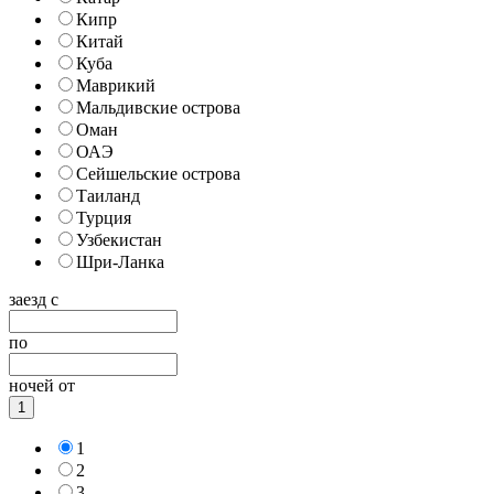
Кипр
Китай
Куба
Маврикий
Мальдивские острова
Оман
ОАЭ
Сейшельские острова
Таиланд
Турция
Узбекистан
Шри-Ланка
заезд с
по
ночей от
1
1
2
3