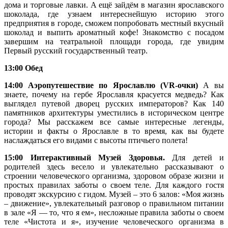
дома и торговые лавки. А ещё зайдём в магазин ярославского
шоколада, где узнаем интереснейшую историю этого
предприятия в городе, сможем попробовать местный вкусный
шоколад и выпить ароматный кофе! Знакомство с посадом
завершим на театральной площади города, где увидим
Первый русский государственный театр.
13:00 Обед
14:00
Аэропутешествие по Ярославлю (
VR
-очки)
А вы
знаете, почему на гербе Ярославля красуется медведь? Как
выглядел путевой дворец русских императоров? Как 140
памятников архитектуры уместились в историческом центре
города? Мы расскажем все самые интересные легенды,
истории и факты о Ярославле в то время, как вы будете
наслаждаться его видами с высоты птичьего полета!
15:00 Интерактивный Музей Здоровья.
Для детей и
родителей здесь весело и увлекательно рассказывают о
строении человеческого организма, здоровом образе жизни и
простых правилах заботы о своем теле. Для каждого гостя
проводят экскурсию с гидом. Музей – это 6 залов: «Моя жизнь
– движение», увлекательный разговор о правильном питании
в зале «Я — то, что я ем», несложные правила заботы о своем
теле «Чистота и я», изучение человеческого организма в