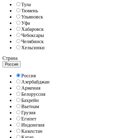
Тула
Тюмень
Ульяновск
Уфа
Хабаровск
Чебоксары
Челябинск
Хельсинки
Страна
Россия
Россия
Азербайджан
Армения
Белоруссия
Бахрейн
Вьетнам
Грузия
Египет
Индонезия
Казахстан
Катар